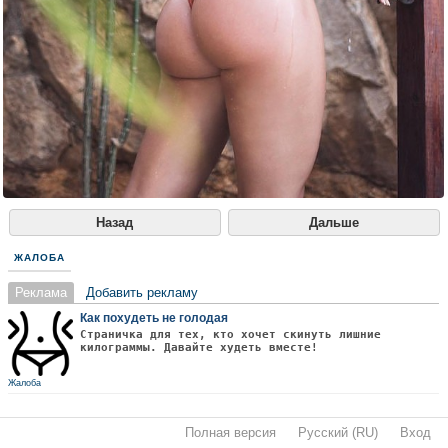
Назад
Дальше
ЖАЛОБА
Реклама
Добавить рекламу
Как похудеть не голодая
Страничка для тех, кто хочет скинуть лишние
килограммы. Давайте худеть вместе!
Жалоба
Полная версия
·
Русский (RU)
·
Вход
·