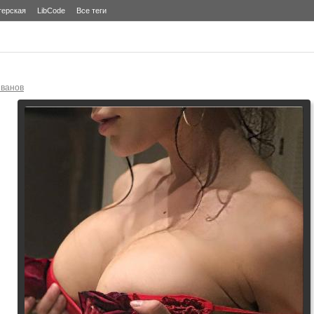
терская
LibCode
Все теги
ванов