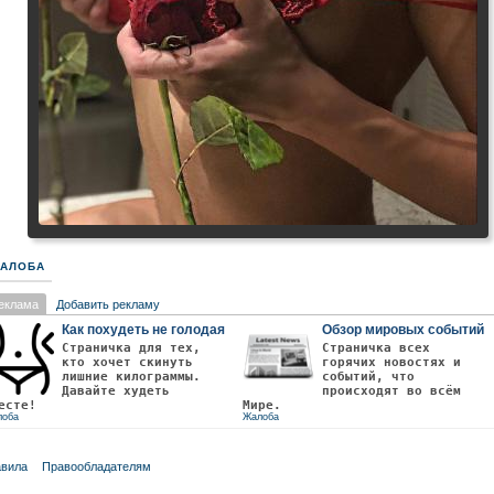
АЛОБА
еклама
Добавить рекламу
Как похудеть не голодая
Обзор мировых событий
Страничка для тех,
Страничка всех
кто хочет скинуть
горячих новостях и
лишние килограммы.
событий, что
Давайте худеть
происходят во всём
есте!
Мире.
лоба
Жалоба
вила
Правообладателям