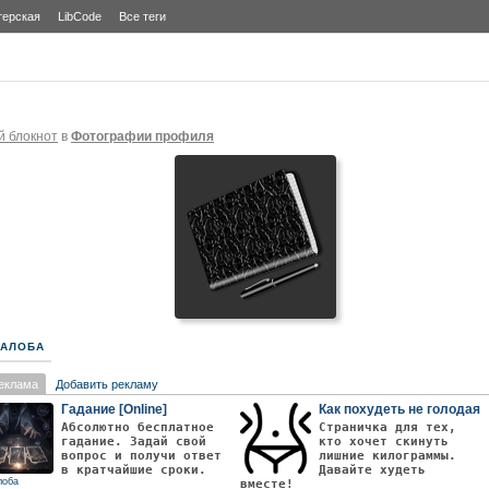
терская
LibCode
Все теги
й блокнот
в
Фотографии профиля
АЛОБА
еклама
Добавить рекламу
Гадание [Online]
Как похудеть не голодая
Абсолютно бесплатное
Страничка для тех,
гадание. Задай свой
кто хочет скинуть
вопрос и получи ответ
лишние килограммы.
в кратчайшие сроки.
Давайте худеть
лоба
вместе!