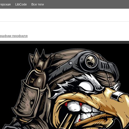
терская
LibCode
Все теги
графии профиля