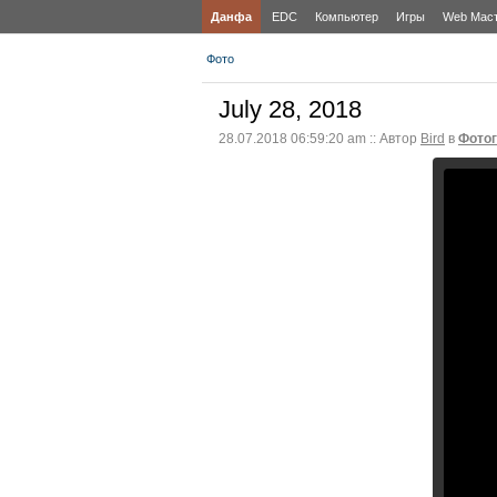
Данфа
EDC
Компьютер
Игры
Web Мас
Фото
July 28, 2018
28.07.2018 06:59:20 am :: Автор
Bird
в
Фото