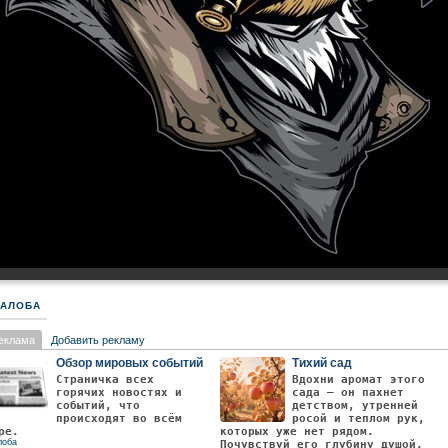
АЛОБА
еклама
Добавить рекламу
Обзор мировых событий
Тихий сад
Страничка всех
Вдохни аромат этого
горячих новостях и
сада — он пахнет
событий, что
детством, утренней
происходят во всём
росой и теплом рук,
ре.
которых уже нет рядом.
лоба
Почувствуй его глубину душой.