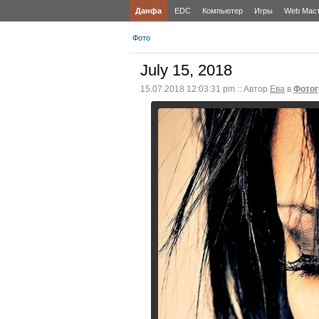
Данфа
EDC
Компьютер
Игры
Web Мас
Фото
July 15, 2018
15.07.2018 12:03:31 pm :: Автор
Ева
в
Фото