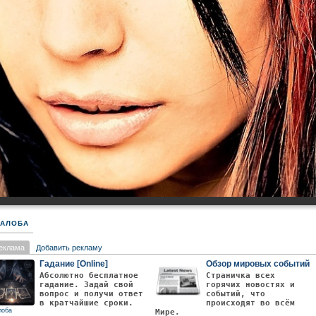
АЛОБА
еклама
Добавить рекламу
Гадание [Online]
Обзор мировых событий
Абсолютно бесплатное
Страничка всех
гадание. Задай свой
горячих новостях и
вопрос и получи ответ
событий, что
в кратчайшие сроки.
происходят во всём
лоба
Мире.