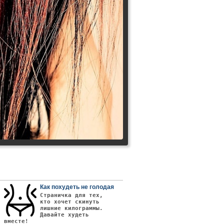
Как похудеть не голодая
Страничка для тех,
кто хочет скинуть
лишние килограммы.
Давайте худеть
вместе!