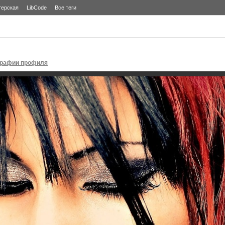
терская
LibCode
Все теги
графии профиля