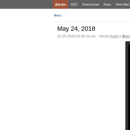
Данфа
EDC
Компьютер
Игры
Web Мас
Фото
May 24, 2018
25.05.2018 03:46:34 am :: Автор
Rash
в
Фот