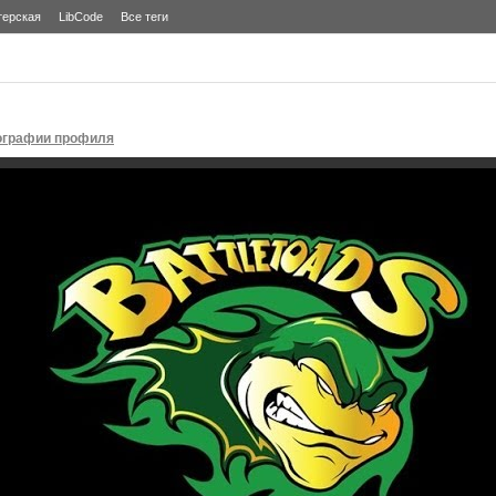
терская
LibCode
Все теги
ографии профиля