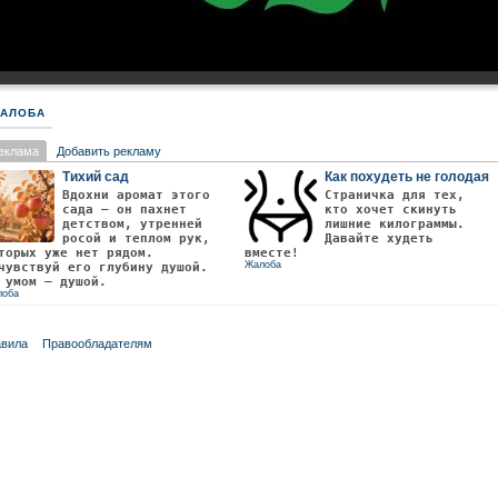
АЛОБА
еклама
Добавить рекламу
Тихий сад
Как похудеть не голодая
Вдохни аромат этого
Страничка для тех,
сада — он пахнет
кто хочет скинуть
детством, утренней
лишние килограммы.
росой и теплом рук,
Давайте худеть
торых уже нет рядом.
вместе!
Жалоба
чувствуй его глубину душой.
 умом — душой.
лоба
вила
Правообладателям