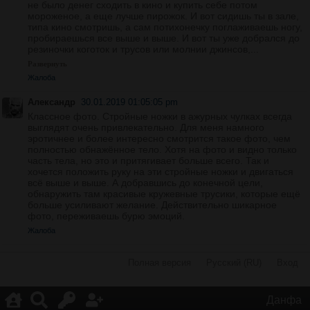
не было денег сходить в кино и купить себе потом
мороженое, а еще лучше пирожок. И вот сидишь ты в зале,
типа кино смотришь, а сам потихонечку поглаживаешь ногу,
пробираешься все выше и выше. И вот ты уже добрался до
резиночки коготок и трусов или молнии джинсов,...
Развернуть
Жалоба
Александр
30.01.2019 01:05:05 pm
Классное фото. Стройные ножки в ажурных чулках всегда
выглядят очень привлекательно. Для меня намного
эротичнее и более интересно смотрится такое фото, чем
полностью обнажённое тело. Хотя на фото и видно только
часть тела, но это и притягивает больше всего. Так и
хочется положить руку на эти стройные ножки и двигаться
всё выше и выше. А добравшись до конечной цели,
обнаружить там красивые кружевные трусики, которые ещё
больше усиливают желание. Действительно шикарное
фото, переживаешь бурю эмоций.
Жалоба
Полная версия
·
Русский (RU)
·
Вход
·
Данфа