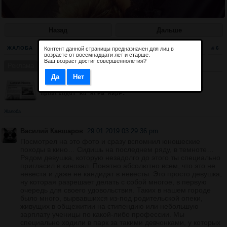
Назад
Дальше
ЖАЛОБА
2
6
Контент данной страницы предназначен для лиц в
возрасте от восемнадцати лет и старше.
Ваш возраст достиг совершеннолетия?
Реклама
Добавить рекламу
Обзор мировых событий
Страничка всех горячих новостях и событий, что
происходят во всём Мире.
Жалоба
Василий Кавшаров
29.01.2019 03:29:36 pm
Посмотрел на это фото и сразу вспомнил юношеские
походы в кино… Сидишь на последнем ряду, в темноте…
Рядом девушка, которую незадолго до этого ты специально
пригласил в кинозал. Понятно абсолютно всем, что это не
невеста и даже не кандидат в невесты. Это просто девушка,
ну которая разрешает делать с собой многое, в первую
очередь для своего удовольствия. Таких в нашем городе
было много, вырвавшихся из-под родительской опеки,
живущих в общежитии на стипендию или небольшую
зарплату ученицы по какой-либо профессии. Мы
специально ходили в парк за такими девчонками, у которых