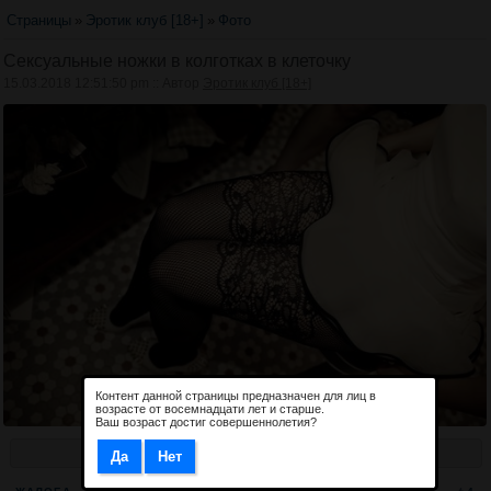
Страницы
»
Эротик клуб [18+]
»
Фото
Сексуальные ножки в колготках в клеточку
15.03.2018 12:51:50 pm :: Автор
Эротик клуб [18+]
Контент данной страницы предназначен для лиц в
возрасте от восемнадцати лет и старше.
Ваш возраст достиг совершеннолетия?
Назад
Дальше