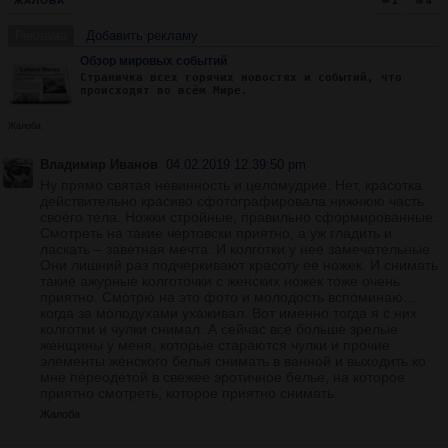
ЖАЛОБА
1
4
Реклама
Добавить рекламу
Обзор мировых событий
Страничка всех горячих новостях и событий, что
происходят во всём Мире.
Жалоба
Владимир Иванов
04.02.2019 12:39:50 pm
Ну прямо святая невинность и целомудрие. Нет, красотка
действительно красиво сфотографировала нижнюю часть
своего тела. Ножки стройные, правильно сформированные.
Смотреть на такие чертовски приятно, а уж гладить и
ласкать – заветная мечта. И колготки у нее замечательные.
Они лишний раз подчеркивают красоту ее ножек. И снимать
такие ажурные колготочки с женских ножек тоже очень
приятно. Смотрю на это фото и молодость вспоминаю…
когда за молодухами ухаживал. Вот именно тогда я с них
колготки и чулки снимал. А сейчас все больше зрелые
женщины у меня, которые стараются чулки и прочие
элементы женского белья снимать в ванной и выходить ко
мне переодетой в свежее эротичное белье, на которое
приятно смотреть, которое приятно снимать.
Жалоба