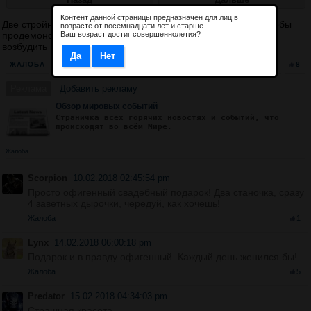
Контент данной страницы предназначен для лиц в
Две стройные милашки в белых трусиках встали рачком, чтобы
возрасте от восемнадцати лет и старше.
Ваш возраст достиг совершеннолетия?
продемонстрировать свои аппетитные попки, тем самым
возбудить парня, который их фотографирует.
ЖАЛОБА
5
8
Реклама
Добавить рекламу
Обзор мировых событий
Страничка всех горячих новостях и событий, что
происходят во всём Мире.
Жалоба
Scorpion
10.02.2018 02:45:54 pm
Просто офигенный свадебный подарок! Два станочка, сразу
4 заветных дырочки, чередуй, как хочешь!
Жалоба
1
Lynx
14.02.2018 06:00:18 pm
Подарок и в правду офигенный. Каждый день женился бы!
Жалоба
5
Predator
15.02.2018 04:34:03 pm
Страшная красота.