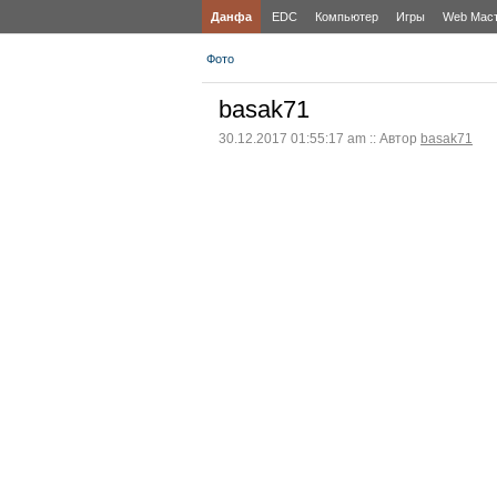
Данфа
EDC
Компьютер
Игры
Web Мас
Фото
basak71
30.12.2017 01:55:17 am :: Автор
basak71