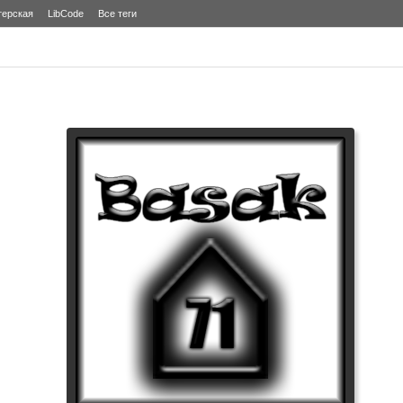
терская
LibCode
Все теги