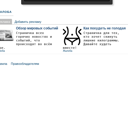
АЛОБА
еклама
Добавить рекламу
Обзор мировых событий
Как похудеть не голодая
Страничка всех
Страничка для тех,
горячих новостях и
кто хочет скинуть
событий, что
лишние килограммы.
происходят во всём
Давайте худеть
ре.
вместе!
лоба
Жалоба
вила
Правообладателям