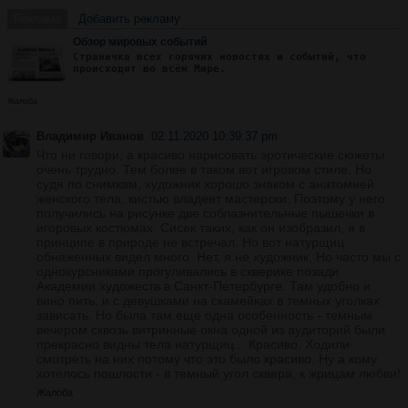
Реклама
Добавить рекламу
Обзор мировых событий
Страничка всех горячих новостях и событий, что
происходят во всём Мире.
Жалоба
Владимир Иванов
02.11.2020 10:39:37 pm
Что ни говори, а красиво нарисовать эротические сюжеты
очень трудно. Тем более в таком вот игровом стиле. Но
судя по снимкам, художник хорошо знаком с анатомией
женского тела, кистью владеет мастерски. Поэтому у него
получились на рисунке две соблазнительные пышечки в
игоровых костюмах. Сисек таких, как он изобразил, я в
принципе в природе не встречал. Но вот натурщиц
обнаженных видел много. Нет, я не художник. Но часто мы с
однокурсниками прогуливались в скверике позади
Академии художеств в Санкт-Петербурге. Там удобно и
вино пить, и с девушками на скамейках в темных уголках
зависать. Но была там еще одна особенность - темным
вечером сквозь витринные окна одной из аудиторий были
прекрасно видны тела натурщиц... Красиво. Ходили
смотреть на них потому что это было красиво. Ну а кому
хотелось пошлости - в темный угол сквера, к жрицам любви!
Жалоба