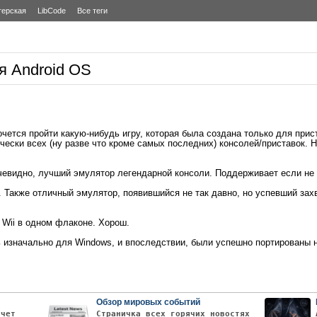
терская
LibCode
Все теги
я Android OS
очется пройти какую-нибудь игру, которая была создана только для прис
ески всех (ну разве что кроме самых последних) консолей/приставок. Н
чевидно, лучший эмулятор легендарной консоли. Поддерживает если не в
e. Также отличный эмулятор, появившийся не так давно, но успевший за
 Wii в одном флаконе. Хорош.
 изначально для Windows, и впоследствии, были успешно портированы н
Обзор мировых событий
очет
Страничка всех горячих новостях