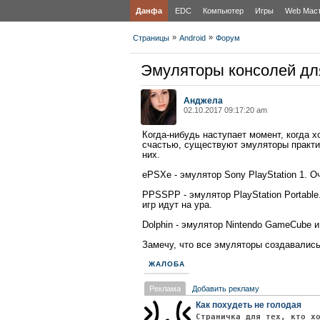
Данфа
EDC
Компьютер
Игры
Web Мас
»
»
Страницы
Android
Форум
Эмуляторы консолей дл
Анджела
02.10.2017 09:17:20 am
Когда-нибудь наступает момент, когда х
счастью, существуют эмуляторы практич
них.
ePSXe - эмулятор Sony PlayStation 1. О
PPSSPP - эмулятор PlayStation Portabl
игр идут на ура.
Dolphin - эмулятор Nintendo GameCube и
Замечу, что все эмуляторы создавались
ЖАЛОБА
Реклама
Добавить рекламу
Как похудеть не голодая
Страничка для тех, кто х