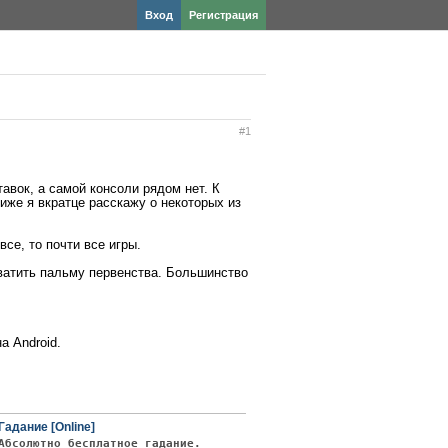
Вход
Регистрация
#1
тавок, а самой консоли рядом нет. К
иже я вкратце расскажу о некоторых из
се, то почти все игры.
хватить пальму первенства. Большинство
а Android.
Гадание [Online]
Абсолютно бесплатное гадание.