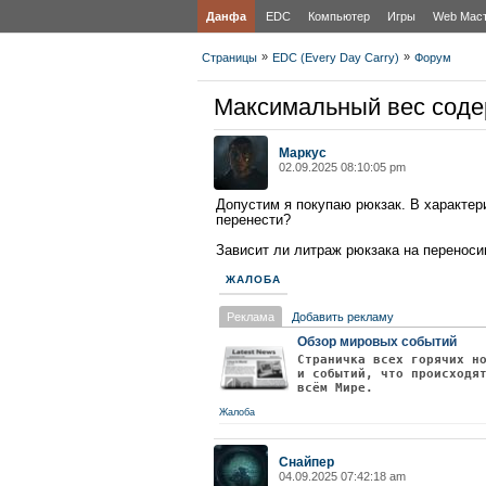
Данфа
EDC
Компьютер
Игры
Web Мас
»
»
Страницы
EDC (Every Day Carry)
Форум
Максимальный вес соде
Маркус
02.09.2025 08:10:05 pm
Допустим я покупаю рюкзак. В характер
перенести?
Зависит ли литраж рюкзака на переносим
ЖАЛОБА
Реклама
Добавить рекламу
Обзор мировых событий
Страничка всех горячих н
и событий, что происходя
всём Мире.
Жалоба
Снайпер
04.09.2025 07:42:18 am