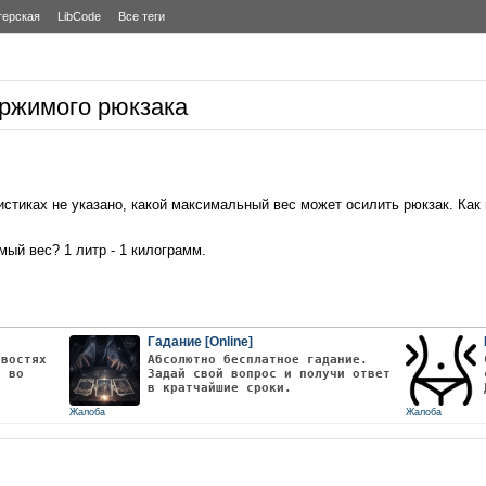
терская
LibCode
Все теги
ржимого рюкзака
истиках не указано, какой максимальный вес может осилить рюкзак. Как
ый вес? 1 литр - 1 килограмм.
Гадание [Online]
овостях
Абсолютно бесплатное гадание.
т во
Задай свой вопрос и получи ответ
в кратчайшие сроки.
Жалоба
Жалоба