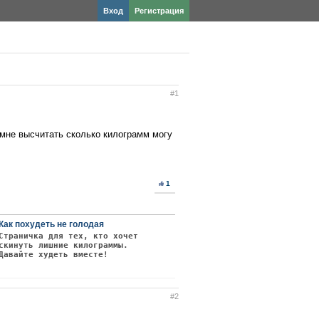
Вход
Регистрация
#1
 мне высчитать сколько килограмм могу
1
Как похудеть не голодая
Страничка для тех, кто хочет
скинуть лишние килограммы.
Давайте худеть вместе!
#2