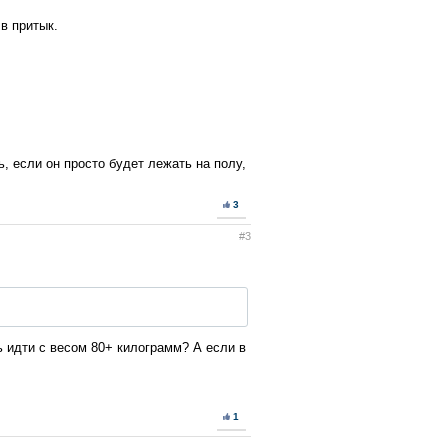
в притык.
ь, если он просто будет лежать на полу,
3
#3
ь идти с весом 80+ килограмм? А если в
1