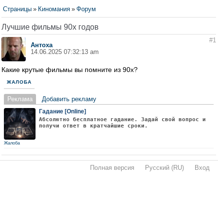
Страницы
»
Киномания
»
Форум
Лучшие фильмы 90х годов
#1
Антоха
14.06.2025 07:32:13 am
Какие крутые фильмы вы помните из 90х?
ЖАЛОБА
Реклама
Добавить рекламу
Гадание [Online]
Абсолютно бесплатное гадание. Задай свой вопрос и
получи ответ в кратчайшие сроки.
Жалоба
Полная версия
·
Русский (RU)
·
Вход
·