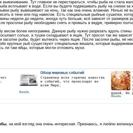
 к вымачиванию. Тут главное не перестараться, чтобы рыба не стала мал
ыба всплывает в воде. Если вы будете подвешивать рыбу на снизки за х
мывки рыбу вывешивают на ночь, так как она очень влажная. Ночью её вы
есить в тени или под навесом. Есть специальные рыбные сушилки, кото
овины недели до недели, иногда чуть больше, всё зависит от размеров р
сле просолки рыбу необходимо снять и промыть в ведре, примерно полча
у весом более килограмма. Данную рыбу нужно разрезать вдоль спины и
 посыпают солью, а тушки складывают в ящик. Тут просол так же зависи
и засолке рыбы, будет вытекать через ящик. После засолки рыбы, её не
особо крупных рыб существуют специальные вешала, которые выдерживаю
сь ли там яйцы, которые могли отложить мухи.
Обзор мировых событий
очет
Страничка всех горячих новостях
ы.
и событий, что происходят во
всём Мире.
Жалоба
душой. Не 
Жалоба
ыбы
, на мой взгляд она очень интересная. Признаюсь, я люблю вяленн