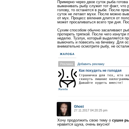
Примерно через двое суток рыба готова
вымачивать рыбу служит тот факт, что р
голову, то останется в рыбе. После про
суток не летают мухи. После можно выв
от мух. Процесс вяления длится от пол
может просаливаться всего три дня. По
Сухим способом обычно засаливают рыб
протереть тряпкой. После чего изнутри
неделю. Тузлук, который выделяется пр
вымочить и повесить на бечевку. Для 
внимательно осмотрите рыбу, не остали
ЖАЛОБА
Реклама
Добавить рекламу
Как похудеть не голодая
Страничка для тех, кто х
скинуть лишние килограмм
Давайте худеть вместе!
Жалоба
Ghost
27.11.2017 04:20:25 pm
Хочу продолжить свою тему о
сушке р
нравится щука, очень вкусно!