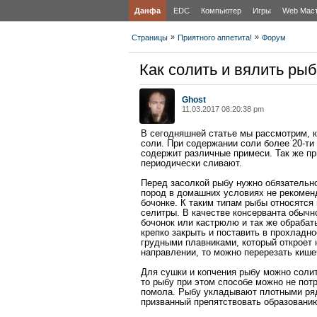
Данфа
EDC
Компьютер
Игры
Web Мас
»
»
Страницы
Приятного аппетита!
Форум
Как солить и вялить ры
Ghost
11.03.2017 08:20:38 pm
В сегодняшней статье мы рассмотрим, к
соли. При содержании соли более 20-ти
содержит различные примеси. Так же пр
периодически сливают.
Перед засолкой рыбу нужно обязательно
пород в домашних условиях не рекоменд
бочонке. К таким типам рыбы относятся
селитры. В качестве консерванта обычн
бочонок или кастрюлю и так же обрабат
крепко закрыть и поставить в прохладн
грудными плавниками, который откроет 
направлении, то можно перерезать кише
Для сушки и копчения рыбу можно соли
то рыбу при этом способе можно не потр
помола. Рыбу укладывают плотными ряда
призванный препятствовать образованию