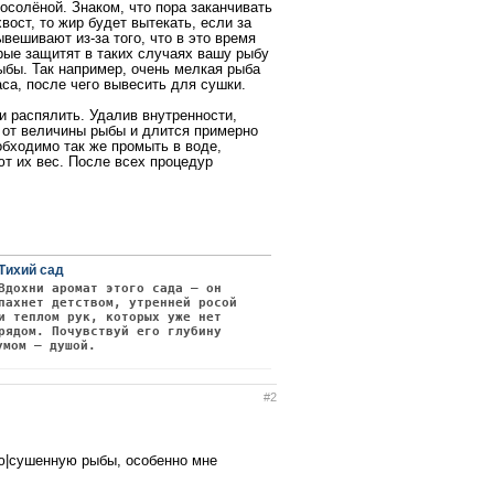
осолёной. Знаком, что пора заканчивать
вост, то жир будет вытекать, если за
вешивают из-за того, что в это время
рые защитят в таких случаях вашу рыбу
ыбы. Так например, очень мелкая рыба
са, после чего вывесить для сушки.
 распялить. Удалив внутренности,
т от величины рыбы и длится примерно
обходимо так же промыть в воде,
т их вес. После всех процедур
Тихий сад
Вдохни аромат этого сада — он
пахнет детством, утренней росой
и теплом рук, которых уже нет
рядом. Почувствуй его глубину
умом — душой.
#2
ую|сушенную рыбы, особенно мне