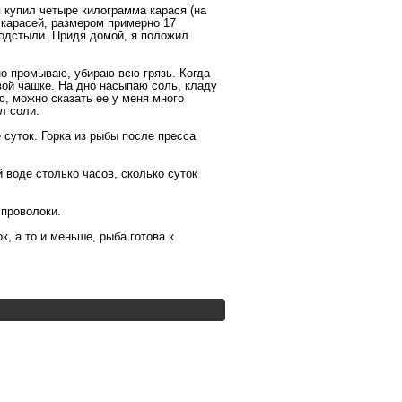
я купил четыре килограмма карася (на
 карасей, размером примерно 17
 подстыли. Придя домой, я положил
о промываю, убираю всю грязь. Когда
овой чашке. На дно насыпаю соль, кладу
ю, можно сказать ее у меня много
л соли.
е суток. Горка из рыбы после пресса
 воде столько часов, сколько суток
 проволоки.
, а то и меньше, рыба готова к