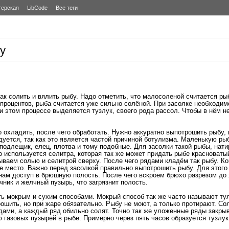
терская
LibCode
Все теги
бу
ак солить и вялить рыбу. Надо отметить, что малосоленой считается ры
 процентов, рыба считается уже сильно солёной. При засолке необходим
и этом процессе выделяется тузлук, своего рода рассол. Чтобы в нём н
 охладить, после чего обработать. Нужно аккуратно выпотрошить рыбу, 
уется, так как это является частой причиной ботулизма. Маленькую ры
 подлещик, елец, плотва и тому подобные. Для засолки такой рыбы, нат
о используется селитра, которая так же может придать рыбе красноватый
ываем солью и селитрой сверху. После чего рядами кладём так рыбу. Ко
ое место. Важно перед засолкой правильно выпотрошить рыбу. Для этого
нам доступ в брюшную полость. После чего вскроем брюхо разрезом до 
чник и желчный пузырь, что загрязнит полость.
ть мокрым и сухим способами. Мокрый способ так же часто называют ту
ошить, но при жаре обязательно. Рыбу не моют, а только протирают. Со
ми, а каждый ряд обильно солят. Точно так же уложенные ряды закрыва
 газовых пузырей в рыбе. Примерно через пять часов образуется тузлук