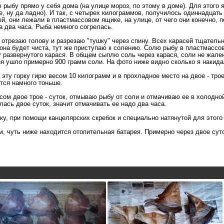
ю рыбу прямо у себя дома (на улице мороз, по этому в доме). Для этого 
е, ну да ладно). И так, с четырех килограммов, получилось одиннадцать
сей, они лежали в пластмассовом ящике, на улице, от чего они конечно,
а два часа. Рыба немного согрелась.
трезаю голову и разрезаю "тушку" через спину. Всех карасей тщательн
ь она будет чиста, тут же приступаю к солению. Солю рыбу в пластмасс
у развернутого карася. В общем сыплю соль через карася, соли не жале
ня ушло примерно 900 грамм соли. На фото ниже видно сколько я накида
а эту горку гирю весом 10 килограмм и в прохладное место на двое - тро
ятся намного тоньше.
сом двое трое - суток, отмываю рыбу от соли и отмачиваю ее в холодной
лась двое суток, значит отмачивать ее надо два часа.
у, при помощи канцелярских скребок и специально натянутой для этого
, чуть ниже находится отопительная батарея. Примерно через двое суток