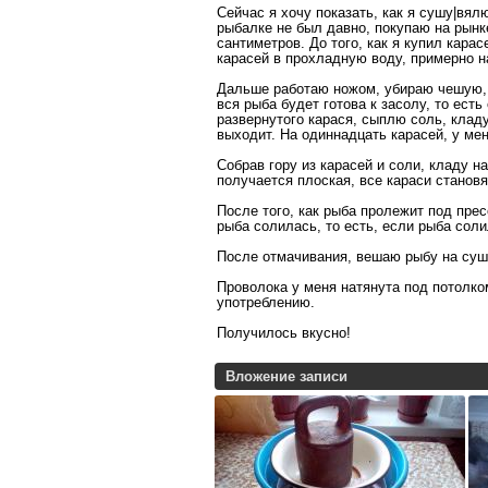
Сейчас я хочу показать, как я сушу|вял
рыбалке не был давно, покупаю на рынк
сантиметров. До того, как я купил кара
карасей в прохладную воду, примерно н
Дальше работаю ножом, убираю чешую, о
вся рыба будет готова к засолу, то ест
развернутого карася, сыплю соль, клад
выходит. На одиннадцать карасей, у ме
Собрав гору из карасей и соли, кладу н
получается плоская, все караси станов
После того, как рыба пролежит под прес
рыба солилась, то есть, если рыба соли
После отмачивания, вешаю рыбу на сушк
Проволока у меня натянута под потолком
употреблению.
Получилось вкусно!
Вложение записи