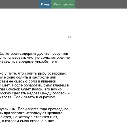
Вход
Регистрация
#1
ба, которая содержит десять процентов
о использовать чистую соль, которая не
е завелись вредные микробы, его
но учтите, что солить рыбу осетровых
бу можно солить в кастрюле или
ираем её смесью соли и пищевой
 цвет. После обработки, рыбу кладём в
гда бочонок будет полон, его нужно
 нужно сделать надрез между головой и
хвоста. Если резать в обратном
лузочным. Если время года прохладное,
ль при засолке используют крупного
ются, на которую ставится гнёт,
, о котором было сказано выше.