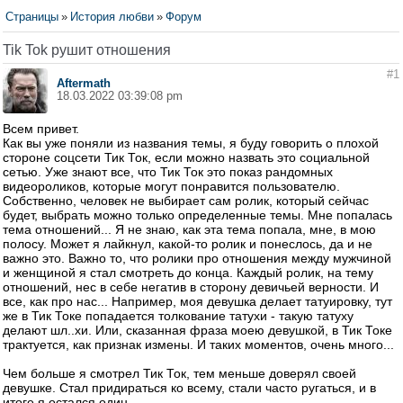
Страницы
»
История любви
»
Форум
Tik Tok рушит отношения
#1
Aftermath
18.03.2022 03:39:08 pm
Всем привет.
Как вы уже поняли из названия темы, я буду говорить о плохой
стороне соцсети Тик Ток, если можно назвать это социальной
сетью. Уже знают все, что Тик Ток это показ рандомных
видеороликов, которые могут понравится пользователю.
Собственно, человек не выбирает сам ролик, который сейчас
будет, выбрать можно только определенные темы. Мне попалась
тема отношений... Я не знаю, как эта тема попала, мне, в мою
полосу. Может я лайкнул, какой-то ролик и понеслось, да и не
важно это. Важно то, что ролики про отношения между мужчиной
и женщиной я стал смотреть до конца. Каждый ролик, на тему
отношений, нес в себе негатив в сторону девичьей верности. И
все, как про нас... Например, моя девушка делает татуировку, тут
же в Тик Токе попадается толкование татухи - такую татуху
делают шл..хи. Или, сказанная фраза моею девушкой, в Тик Токе
трактуется, как признак измены. И таких моментов, очень много...
Чем больше я смотрел Тик Ток, тем меньше доверял своей
девушке. Стал придираться ко всему, стали часто ругаться, и в
итоге я остался один.