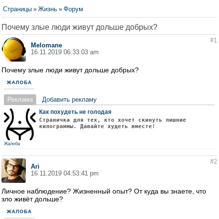
Страницы
»
Жизнь
»
Форум
Почему злые люди живут дольше добрых?
#1
Melomane
16.11.2019 06:33:03 am
Почему злые люди живут дольше добрых?
ЖАЛОБА
Реклама
Добавить рекламу
Как похудеть не голодая
Страничка для тех, кто хочет скинуть лишние
килограммы. Давайте худеть вместе!
Жалоба
#2
Ari
16.11.2019 04:53:41 pm
Личное наблюдение? Жизненный опыт? От куда вы знаете, что
зло живёт дольше?
ЖАЛОБА