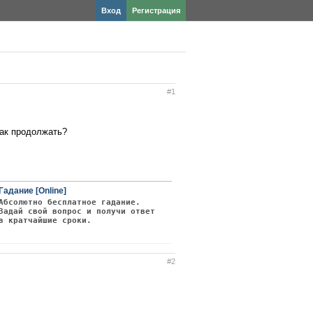
Вход
Регистрация
#1
как продолжать?
Гадание [Online]
Абсолютно бесплатное гадание.
Задай свой вопрос и получи ответ
в кратчайшие сроки.
#2