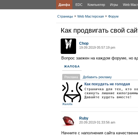
Данфа
EDC
Компьютер
Игры
Web Мас
»
»
Страницы
Web Мастерская
Форум
Как продвигать свой сай
Chop
19.09.2019 05:57:19 pm
Вопрос заежен на каждом форуме, но вдр
ЖАЛОБА
Реклама
Добавить рекламу
Как похудеть не голодая
Страничка для тех, кто х
скинуть лишние килограмм
Давайте худеть вместе!
Жалоба
Ruby
20.09.2019 01:33:56 am
Начните с наполнения сайта качественн