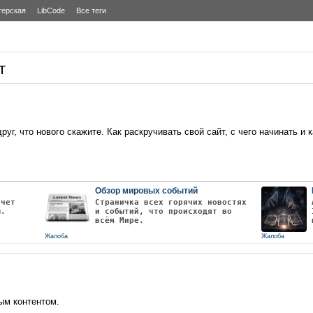
терская
LibCode
Все теги
т
уг, что нового скажите. Как раскручивать свой сайт, с чего начинать и 
Обзор мировых событий
очет
Страничка всех горячих новостях
ы.
и событий, что происходят во
всём Мире.
Жалоба
Жалоба
ым контентом.