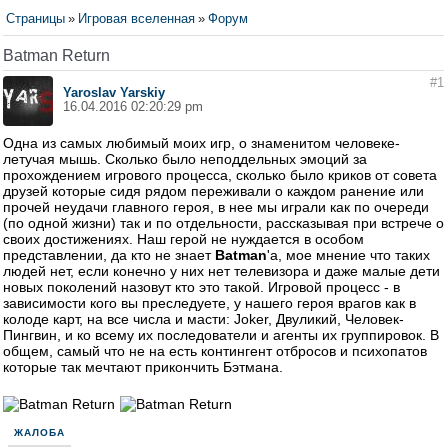
Страницы
»
Игровая вселенная
»
Форум
Batman Return
#1
Yaroslav Yarskiy
16.04.2016 02:20:29 pm
Одна из самых любимый моих игр, о знаменитом человеке-
летучая мышь. Сколько было неподдельных эмоций за
прохождением игрового процесса, сколько было криков от совета
друзей которые сидя рядом переживали о каждом ранение или
прочей неудачи главного героя, в нее мы играли как по очереди
(по одной жизни) так и по отдельности, рассказывая при встрече о
своих достижениях. Наш герой не нуждается в особом
представлении, да кто не знает
Batman
'а, мое мнение что таких
людей нет, если конечно у них нет телевизора и даже малые дети
новых поколений назовут кто это такой. Игровой процесс - в
зависимости кого вы преследуете, у нашего героя врагов как в
колоде карт, на все числа и масти: Joker, Двуликий, Человек-
Пингвин, и ко всему их последователи и агенты их группировок. В
общем, самый что не на есть контингент отбросов и психопатов
которые так мечтают прикончить Бэтмана.
ЖАЛОБА