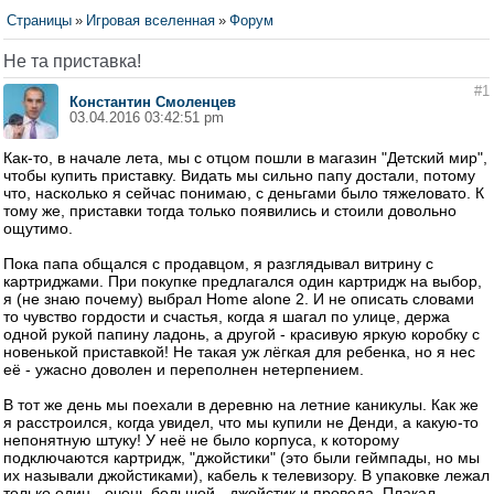
Страницы
»
Игровая вселенная
»
Форум
Не та приставка!
#1
Константин Смоленцев
03.04.2016 03:42:51 pm
Как-то, в начале лета, мы с отцом пошли в магазин "Детский мир",
чтобы купить приставку. Видать мы сильно папу достали, потому
что, насколько я сейчас понимаю, с деньгами было тяжеловато. К
тому же, приставки тогда только появились и стоили довольно
ощутимо.
Пока папа общался с продавцом, я разглядывал витрину с
картриджами. При покупке предлагался один картридж на выбор,
я (не знаю почему) выбрал Home alone 2. И не описать словами
то чувство гордости и счастья, когда я шагал по улице, держа
одной рукой папину ладонь, а другой - красивую яркую коробку с
новенькой приставкой! Не такая уж лёгкая для ребенка, но я нес
её - ужасно доволен и переполнен нетерпением.
В тот же день мы поехали в деревню на летние каникулы. Как же
я расстроился, когда увидел, что мы купили не Денди, а какую-то
непонятную штуку! У неё не было корпуса, к которому
подключаются картридж, "джойстики" (это были геймпады, но мы
их называли джойстиками), кабель к телевизору. В упаковке лежал
только один - очень большой - джойстик и провода. Плакал,