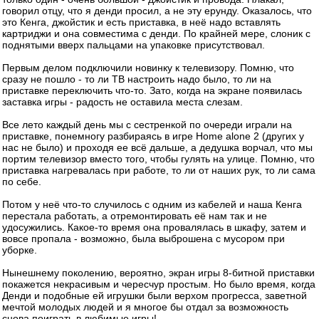
говорил отцу, что я денди просил, а не эту ерунду. Оказалось, что
это Кенга, джойстик и есть приставка, в неё надо вставлять
картриджи и она совместима с денди. По крайней мере, слоник с
поднятыми вверх пальцами на упаковке присутствовал.
Первым делом подключили новинку к телевизору. Помню, что
сразу не пошло - то ли ТВ настроить надо было, то ли на
приставке переключить что-то. Зато, когда на экране появилась
заставка игры - радость не оставила места слезам.
Все лето каждый день мы с сестренкой по очереди играли на
приставке, понемногу разбираясь в игре Home alone 2 (других у
нас не было) и проходя ее всё дальше, а дедушка ворчал, что мы
портим телевизор вместо того, чтобы гулять на улице. Помню, что
приставка нагревалась при работе, то ли от наших рук, то ли сама
по себе.
Потом у неё что-то случилось с одним из кабелей и наша Кенга
перестала работать, а отремонтировать её нам так и не
удосужились. Какое-то время она провалялась в шкафу, затем и
вовсе пропала - возможно, была выброшена с мусором при
уборке.
Нынешнему поколению, вероятно, экран игры 8-битной приставки
покажется некрасивым и чересчур простым. Но было время, когда
Денди и подобные ей игрушки были верхом прогресса, заветной
мечтой молодых людей и я многое бы отдал за возможность
снова поиграть в любимые игры!