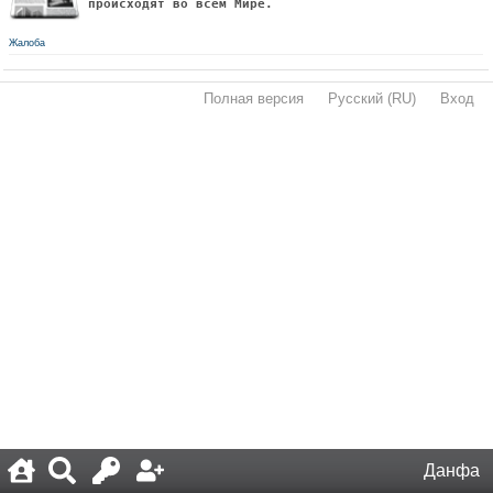
происходят во всём Мире.
Жалоба
Полная версия
·
Русский (RU)
·
Вход
·
Данфа