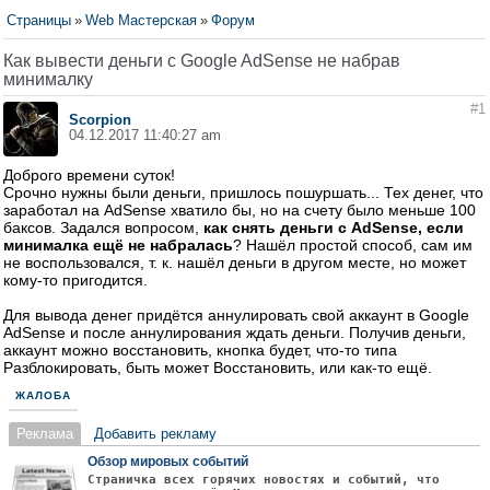
Страницы
»
Web Мастерская
»
Форум
Как вывести деньги с Google AdSense не набрав
минималку
#1
Scorpion
04.12.2017 11:40:27 am
Доброго времени суток!
Срочно нужны были деньги, пришлось пошуршать... Тех денег, что
заработал на AdSense хватило бы, но на счету было меньше 100
баксов. Задался вопросом,
как снять деньги с AdSense, если
минималка ещё не набралась
? Нашёл простой способ, сам им
не воспользовался, т. к. нашёл деньги в другом месте, но может
кому-то пригодится.
Для вывода денег придётся аннулировать свой аккаунт в Google
AdSense и после аннулирования ждать деньги. Получив деньги,
аккаунт можно восстановить, кнопка будет, что-то типа
Разблокировать, быть может Восстановить, или как-то ещё.
ЖАЛОБА
Реклама
Добавить рекламу
Обзор мировых событий
Страничка всех горячих новостях и событий, что