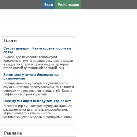
Вход
Регистрация
Блоги
Секрет доверия: Как устроены прочные
связи
В мире, где нейросети генерируют
идеальные тексты за доли секунды, а маски
в соцсетях стали вторым лицом, доверие
стало самой дефицитной валютой. Мы...
Зачем мозгу нужны бесполезные
развлечения
В современной культуре продуктивности
скука считается преступлением. Мы стоим в
очереди — листаем ленту соцсетей. Едем в
лифте — смотрим короткие...
Почему мы ищем выгоду там, где её нет
В теории игр существует фундаментальное
разделение на два типа взаимодействия.
Игра с нулевой суммой — это
математическая модель антагонизма: если...
Реклама