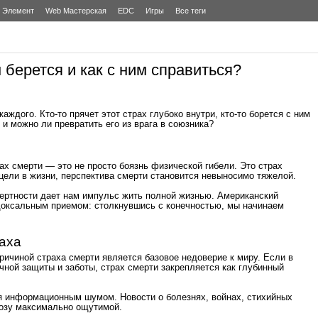
Элемент
Web Мастерская
EDC
Игры
Все теги
 берется и как с ним справиться?
аждого. Кто-то прячет этот страх глубоко внутри, кто-то борется с ним
 и можно ли превратить его из врага в союзника?
ах смерти — это не просто боязнь физической гибели. Это страх
 цели в жизни, перспектива смерти становится невыносимо тяжелой.
ертности дает нам импульс жить полной жизнью. Американский
доксальным приемом: столкнувшись с конечностью, мы начинаем
аха
ричиной страха смерти является базовое недоверие к миру. Если в
чной защиты и заботы, страх смерти закрепляется как глубинный
я информационным шумом. Новости о болезнях, войнах, стихийных
розу максимально ощутимой.