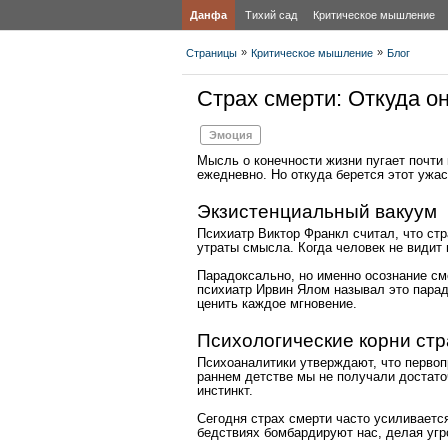
Данфа
Тихий сад
Критическое мышление
»
»
Страницы
Критическое мышление
Блог
Страх смерти: Откуда он
Эмоция
Мысль о конечности жизни пугает почти к
ежедневно. Но откуда берется этот ужас
Экзистенциальный вакуум
Психиатр Виктор Франкл считал, что стр
утраты смысла. Когда человек не видит
Парадоксально, но именно осознание см
психиатр Ирвин Ялом называл это пара
ценить каждое мгновение.
Психологические корни стр
Психоаналитики утверждают, что первоп
раннем детстве мы не получали достато
инстинкт.
Сегодня страх смерти часто усиливаетс
бедствиях бомбардируют нас, делая уг