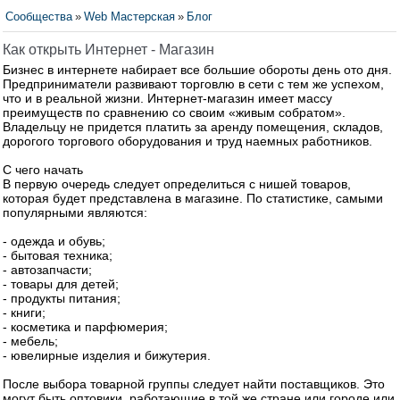
Сообщества
»
Web Мастерская
»
Блог
Как открыть Интернет - Магазин
Бизнес в интернете набирает все большие обороты день ото дня.
Предприниматели развивают торговлю в сети с тем же успехом,
что и в реальной жизни. Интернет-магазин имеет массу
преимуществ по сравнению со своим «живым собратом».
Владельцу не придется платить за аренду помещения, складов,
дорогого торгового оборудования и труд наемных работников.
С чего начать
В первую очередь следует определиться с нишей товаров,
которая будет представлена в магазине. По статистике, самыми
популярными являются:
- одежда и обувь;
- бытовая техника;
- автозапчасти;
- товары для детей;
- продукты питания;
- книги;
- косметика и парфюмерия;
- мебель;
- ювелирные изделия и бижутерия.
После выбора товарной группы следует найти поставщиков. Это
могут быть оптовики, работающие в той же стране или городе или