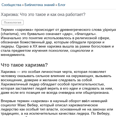
Сообщества
»
Библиотека знаний
»
Блог
Харизма: Что это такое и как она работает?
Психология
Термин «харизма» происходит от древнегреческого слова χάρισμα
(charisma), что буквально означает «дар», «благодать».
Изначально это понятие использовалось в религиозной сфере,
обозначая божественный дар, которым обладали пророки и
лидеры. Однако в ХХ веке харизма вышла за рамки богословия и
стала предметом изучения психологии, социологии и
менеджмента.
Что такое харизма?
Харизма — это особая личностная черта, которая позволяет
человеку оказывать сильное влияние на окружающих, вызывать
восхищение, доверие и желание следовать за собой.
Харизматичный лидер обладает особой притягательностью,
которая заставляет людей верить в его идеи и следовать за ним,
даже если его позиция не всегда очевидна или общепризнана.
Впервые термин «харизма» в научный оборот ввёл немецкий
социолог Макс Вебер, который описал харизматическое
лидерство как особый тип власти, основанный не на законах или
традициях, а на исключительных качествах лидера. По Веберу,