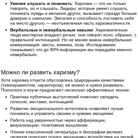
Умение слушать и понимать
: Харизма — это не только
говорить, но и слышать. Лидеры, которые умеют слушать,
понимать нужды и желания других, вызывают гораздо больше
доверия и симпатии. Эмпатия и способность поставить себя
на место другого — неотъемлемая часть харизматичности.
Вербальные и невербальные навыки
: Харизматичные
люди мастерски владеют речью: они говорят ясно, образно, с
правильной интонацией. Но не менее важна невербальная
коммуникация: жесты, мимика, поза. Исследования
показывают, что до 90% информации мы передаём именно
невербально.
Можно ли развить харизму?
Хотя харизма отчасти обусловлена природными качествами
(темпераментом, характером), её можно и нужно развивать.
Психологи и коучи предлагают несколько эффективных техник:
Практика публичных выступлений помогает овладеть
голосом, жестами, интонацией.
Развитие эмоционального интеллекта позволяет лучше
понимать и управлять своими и чужими эмоциями.
Работа над уверенностью через аффирмации,
визуализацию, позитивное мышление.
Чтение классической литературы и биографии великих
лидеров помогает понять механизмы воздействия на людей.