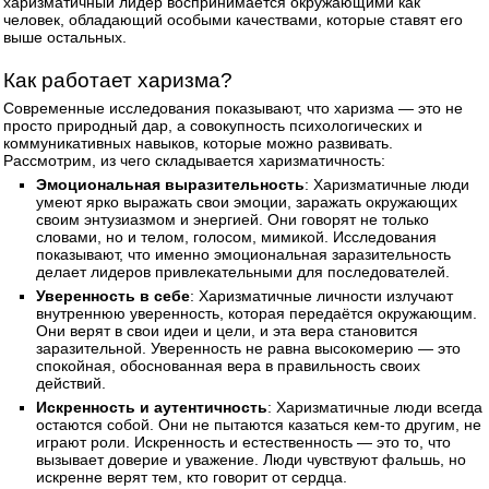
харизматичный лидер воспринимается окружающими как
человек, обладающий особыми качествами, которые ставят его
выше остальных.
Как работает харизма?
Современные исследования показывают, что харизма — это не
просто природный дар, а совокупность психологических и
коммуникативных навыков, которые можно развивать.
Рассмотрим, из чего складывается харизматичность:
Эмоциональная выразительность
: Харизматичные люди
умеют ярко выражать свои эмоции, заражать окружающих
своим энтузиазмом и энергией. Они говорят не только
словами, но и телом, голосом, мимикой. Исследования
показывают, что именно эмоциональная заразительность
делает лидеров привлекательными для последователей.
Уверенность в себе
: Харизматичные личности излучают
внутреннюю уверенность, которая передаётся окружающим.
Они верят в свои идеи и цели, и эта вера становится
заразительной. Уверенность не равна высокомерию — это
спокойная, обоснованная вера в правильность своих
действий.
Искренность и аутентичность
: Харизматичные люди всегда
остаются собой. Они не пытаются казаться кем-то другим, не
играют роли. Искренность и естественность — это то, что
вызывает доверие и уважение. Люди чувствуют фальшь, но
искренне верят тем, кто говорит от сердца.