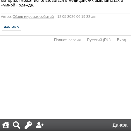
материал может использоваться в медицинских имплантатах и
«умной» одежде.
Автор:
Обзор мировых событий
12.05.2026 06:19:22 am
ЖАЛОБА
Полная версия
·
Русский (RU)
·
Вход
·
Данфа