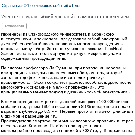
Страницы
»
Обзор мировых событий
»
Блог
Учёные создали гибкий дисплей с самовосстановлением
Технология
Инженеры из Стэнфордского университета и Корейского
института науки и технологий представили гибкий электронный
дисплей, способный восстанавливать мелкие повреждения за
несколько минут. Устройство, получившее название FlexHeal
Screen, использует полимерную матрицу с микрокапсулами,
содержащими проводящий гель.
По словам профессора Ли Су‑мина, при появлении царапины
или трещины капсулы лопаются, высвобождая гель, который
заполняет дефект и восстанавливает электрическую
проводимость: «Экран сохраняет работоспособность даже после
многократных сгибаний и мелких повреждений. Это
принципиально меняет подход к дизайну носимой электроники».
В демонстрационном ролике дисплей выдержал 100 000 циклов
сгибания под углом 180° и восстановил 98 % поверхности после
царапин глубиной до 0,5 мм. Первые прототипы имеют диагональ
6 дюймов и разрешение 4K.
Производители смартфонов и умных часов уже проявили интерес
к технологии. Компания FlexTech планирует начать
мелкосерийное производство панелей к 2027 году. В перспективе