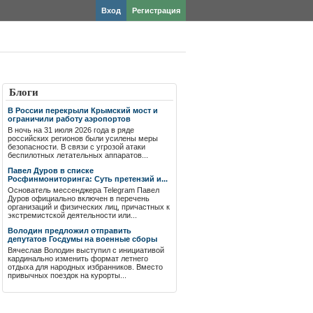
Вход
Регистрация
Блоги
В России перекрыли Крымский мост и
ограничили работу аэропортов
В ночь на 31 июля 2026 года в ряде
российских регионов были усилены меры
безопасности. В связи с угрозой атаки
беспилотных летательных аппаратов...
Павел Дуров в списке
Росфинмониторинга: Суть претензий и...
Основатель мессенджера Telegram Павел
Дуров официально включен в перечень
организаций и физических лиц, причастных к
экстремистской деятельности или...
Володин предложил отправить
депутатов Госдумы на военные сборы
Вячеслав Володин выступил с инициативой
кардинально изменить формат летнего
отдыха для народных избранников. Вместо
привычных поездок на курорты...