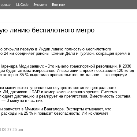
терская
LibCode
Элемент
Все теги
вую линию беспилотного метро
но открыли первую в Индии линию полностью беспилотного
ю 24 км соединяет районы Южный Дели и Гургаон, сокращая время в
Нарендра Моди заявил: «Это начало транспортной революции. К 2030
дии будет автоматизировано». Инвестиции в проект составили 120 млрд
из которых 35 % выделило правительство, остальное — консорциум
ез машинистов: управление осуществляется из центрального
м ИИ, датчиков LiDAR и камер компьютерного зрения. Система
блюдает дистанцию и реагирует на препятствия. Вместимость состава
 — 3 минуты в час пик.
и запустят в Мумбаи и Бангалоре. Эксперты отмечают, что
 расходы на 25 % и повысит безопасность: ИИ исключает
 06:27:25 am