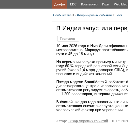
Данфа
EDC
Компьютер
Игры
Web Мас
»
»
Сообщества
Обзор мировых событий
Блог
В Индии запустили пер
Транспорт
10 мая 2026 года в Нью‑Дели официаль
метрополитена. Маршрут протяжённость
пути с 45 до 18 минут.
На церемонии запуска премьер‑министр 
году 60 % городской рельсовой сети Ин
рупий (около 1,4 млрд долларов США), 
японских и индийских компаний.
Поезда модели SmartMetro X работают б
диспетчерского центра с использование
автоматически регулирует скорость, со
— 1 200 пассажиров, интервал движения
В ближайшие два года аналогичные лини
автоматизация снизит эксплуатационные
человеческий фактор при управлении.
Автор:
Обзор мировых событий
10.05.2026