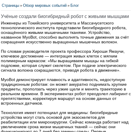
Страницы
»
Обзор мировых событий
»
Блог
Учёные создали биогибридный робот с живыми мышцами
Инженеры из Токийского университета и Массачусетского
технологического института представили биогибридного робота,
оснащённого живыми мышечными тканями. Устройство,
названное MyoBot, способно выполнять точные движения за счёт
сокращения искусственно выращенных мышечных волокон.
По словам руководителя проекта профессора Хироши Ямаучи,
ключевое достижение — интеграция живых клеток с мягким
полимерным каркасом: «Мы выращиваем мышцы на гибкой
подложке, которая служит скелетом. При подаче электрического
сигнала волокна сокращаются, приводя робота в движение».
MyoBot демонстрирует плавность и адаптивность, недоступную
традиционным роботам: он может аккуратно поднимать хрупкие
предметы, проползать через узкие щели и менять траекторию в
реальном времени. В экспериментах робот преодолел лабиринт с
препятствиями, корректируя маршрут на основе данных от
встроенных датчиков.
Технология имеет потенциал для медицины: биогибридные
устройства могут стать основой для экзоскелетов для
реабилитации или микрохирургии. Сейчас команда работает над
увеличением срока жизни мышечных тканей — сейчас они
функционируют до 7 дней без замены среды. Первые