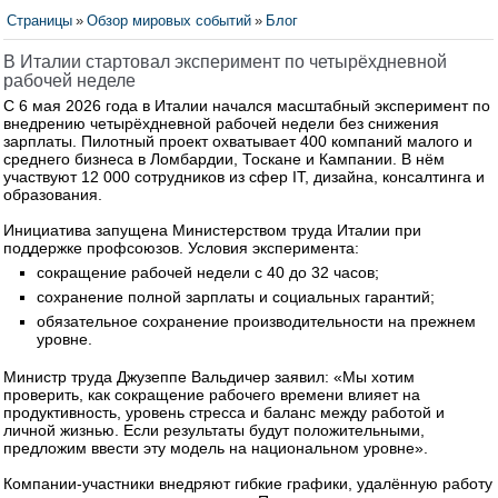
Страницы
»
Обзор мировых событий
»
Блог
В Италии стартовал эксперимент по четырёхдневной
рабочей неделе
С 6 мая 2026 года в Италии начался масштабный эксперимент по
внедрению четырёхдневной рабочей недели без снижения
зарплаты. Пилотный проект охватывает 400 компаний малого и
среднего бизнеса в Ломбардии, Тоскане и Кампании. В нём
участвуют 12 000 сотрудников из сфер IT, дизайна, консалтинга и
образования.
Инициатива запущена Министерством труда Италии при
поддержке профсоюзов. Условия эксперимента:
сокращение рабочей недели с 40 до 32 часов;
сохранение полной зарплаты и социальных гарантий;
обязательное сохранение производительности на прежнем
уровне.
Министр труда Джузеппе Вальдичер заявил: «Мы хотим
проверить, как сокращение рабочего времени влияет на
продуктивность, уровень стресса и баланс между работой и
личной жизнью. Если результаты будут положительными,
предложим ввести эту модель на национальном уровне».
Компании‑участники внедряют гибкие графики, удалённую работу