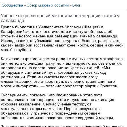
Сообщества
»
Обзор мировых событий
»
Блог
Учёные открыли новый механизм регенерации тканей у
саламандр
Группа биологов из Университета Уппсалы (Швеция) и
Калифорнийского технологического института объявила об
открытии нового механизма регенерации тканей у саламандр.
Исследование, опубликованное в журнале Science, раскрывает,
как эти амфибии восстанавливают конечности, сердце и спинной
мозг без рубцов.
Ключевое открытие касается роли иммунных клеток макрофагов:
они не только очищают рану, но и активируют стволовые клетки,
направляя их на восстановление конкретных тканей. «Мы
обнаружили сигнальный путь, который запускает каскад
регенерации. Если мы сможем воспроизвести его у
млекопитающих, это откроет путь к лечению травм спинного
мозга и инфарктов», — пояснил профессор Мартин Эрикссон.
Эксперименты показали, что блокирование этого пути
останавливает регенерацию, а его искусственная активация
ускоряет заживление. Сейчас учёные тестируют
молекулы‑активаторы на мышах. Первые результаты
обнадеживают: у грызунов с повреждённым сердцем
наблюдается частичное восстановление сердечной мышцы.
Эксперты подчёркивают, что до клинических испытаний на людях