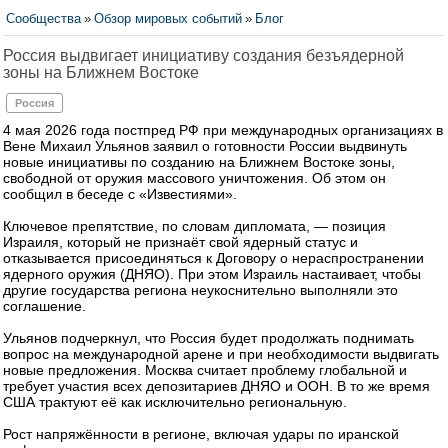
Сообщества
»
Обзор мировых событий
»
Блог
Россия выдвигает инициативу создания безъядерной
зоны на Ближнем Востоке
Россия
4 мая 2026 года постпред РФ при международных организациях в
Вене Михаил Ульянов заявил о готовности России выдвинуть
новые инициативы по созданию на Ближнем Востоке зоны,
свободной от оружия массового уничтожения. Об этом он
сообщил в беседе с «Известиями».
Ключевое препятствие, по словам дипломата, — позиция
Израиля, который не признаёт свой ядерный статус и
отказывается присоединяться к Договору о нераспространении
ядерного оружия (ДНЯО). При этом Израиль настаивает, чтобы
другие государства региона неукоснительно выполняли это
соглашение.
Ульянов подчеркнул, что Россия будет продолжать поднимать
вопрос на международной арене и при необходимости выдвигать
новые предложения. Москва считает проблему глобальной и
требует участия всех депозитариев ДНЯО и ООН. В то же время
США трактуют её как исключительно региональную.
Рост напряжённости в регионе, включая удары по иранской