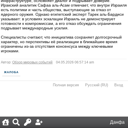
инфраструктуре, осложняет диалог и подрывает доверие.
Иракский аналитик Сафаа аль‑Асам отмечает, что внутри Израиля
есть политики и часть общества, выступающие за отказ от
ядерного оружия. Однако египетский эксперт Тарек аль‑Бардиси
указывает: в условиях эскалации Израиль не демонстрирует
готовности к компромиссам, а его отказ обсуждать ограничения
подрывает международные усилия.
Специалисты считают, что инициатива сохраняет долгосрочный
характер, но перспективы её реализации в ближайшее время
ограничены из‑за отсутствия консенсуса между ключевыми
игроками.
Автор:
Обзор мировых событий
04.05.2026 06:57:14 am
ЖАЛОБА
Полная версия
·
Русский (RU)
·
Вход
·
Данфа