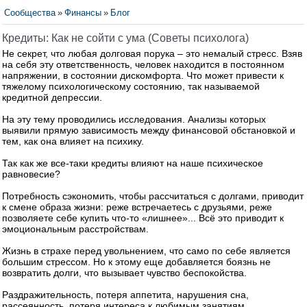
Сообщества
»
Финансы
»
Блог
Кредиты: Как не сойти с ума (Советы психолога)
Не секрет, что любая долговая порука – это немалый стресс. Взяв
на себя эту ответственность, человек находится в постоянном
напряжении, в состоянии дискомфорта. Что может привести к
тяжелому психологическому состоянию, так называемой
кредитной депрессии.
На эту тему проводились исследования. Анализы которых
выявили прямую зависимость между финансовой обстановкой и
тем, как она влияет на психику.
Так как же все-таки кредиты влияют на наше психическое
равновесие?
Потребность сэкономить, чтобы рассчитаться с долгами, приводит
к смене образа жизни: реже встречаетесь с друзьями, реже
позволяете себе купить что-то «лишнее»... Всё это приводит к
эмоциональным расстройствам.
Жизнь в страхе перед увольнением, что само по себе является
большим стрессом. Но к этому еще добавляется боязнь не
возвратить долги, что вызывает чувство беспокойства.
Раздражительность, потеря аппетита, нарушения сна,
рассеянность, потеря интереса к любимым занятиям,