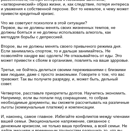
«затворнический» образ жизни, и, как следствие, потеря интереса
и уважения к собственной персоне. Вот то немалое, к чему может
привести кредитный кризис.
Что же советуют психологи в этой ситуации?
Первое, вы не должны менять своих жизненных темпов, не
должны бояться и не должны использовать алкоголь, как
методдля борьбы с депрессией.
Второе, вы не должны менять своего привычного режима дня.
Если занимались спортом, то и дальше занимайтесь. Не
позволяйте хандре вас одолеть! Не отказывайтесь от еды. Это
может привести к сбоям в организме, повлиять на ваше здоровье.
Третье, не бойтесь делиться своими переживаниями с близкими
вам людьми, даже с просто знакомыми. Говорите о том, что вас
тревожит. Так вы получите разрядку, и, может быть, дельный
совет.
Четвертое, расставьте приоритеты долгов. Научитесь экономить.
Например, если вы попали под сокращение, то собрав
необходимые документы, вы сможете рассчитывать на различные
льготы (коммунальные платежи) и компенсации.
И, наконец, самое главное. Избегайте конфликтов между членами
вашей семьи. Эмоциональное напряжение, связанное с
денежным кризисом, не только ваша проблема, а всей семьи. Не
дайте эмоциям и временным трудностям разрушить то, что вы