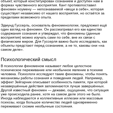
объект, который конституирован сознанием и доступен нам в
формах чувственного восприятия. Кант противопоставил
феномен ноумену — непознаваемой «вещи в себе», которая
существует независимо от нашего восприятия, но остаётся за
пределами возможного опыта.
Эдмунд Гуссерль, основатель феноменологии, предложил ещё
один взгляд на феномен. Он рассматривал его как единство
содержания сознания и утверждал, что феномены (данные
восприятия) можно изучать сами по себе, вне их связи с
физическим миром. Для Гуссерля важно было исследовать, как
объекты предстают перед сознанием, а не то, каковы они «на
самом деле».
Психологический смысл
В психологии феноменом называют любое целостное
психическое переживание или необычное явление в психике
человека. Психологи исследуют такие феномены, чтобы понять
механизмы работы сознания и поведения людей. Например,
эффект Зейгарник описывает особенность памяти, при которой
незавершённые действия запоминаются лучше завершённых.
Другой известный феномен — дежавю, ощущение, что ситуация
уже происходила ранее, хотя на самом деле этого не было.
Иногда наблюдаются и коллективные иллюзии или массовые
психозы, когда большое количество людей одновременно
переживают схожие необычные состояния.