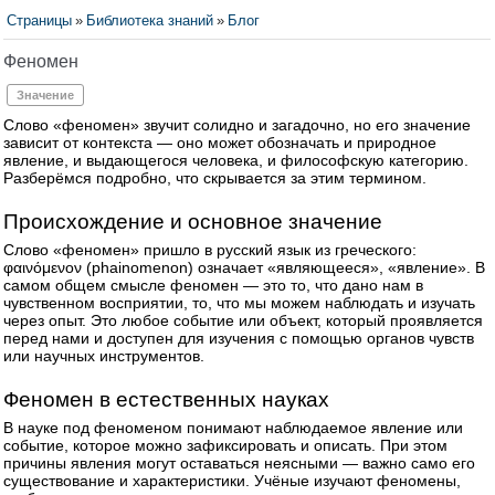
Страницы
»
Библиотека знаний
»
Блог
Феномен
Значение
Слово «феномен» звучит солидно и загадочно, но его значение
зависит от контекста — оно может обозначать и природное
явление, и выдающегося человека, и философскую категорию.
Разберёмся подробно, что скрывается за этим термином.
Происхождение и основное значение
Слово «феномен» пришло в русский язык из греческого:
φαινόμενον (phainomenon) означает «являющееся», «явление». В
самом общем смысле феномен — это то, что дано нам в
чувственном восприятии, то, что мы можем наблюдать и изучать
через опыт. Это любое событие или объект, который проявляется
перед нами и доступен для изучения с помощью органов чувств
или научных инструментов.
Феномен в естественных науках
В науке под феноменом понимают наблюдаемое явление или
событие, которое можно зафиксировать и описать. При этом
причины явления могут оставаться неясными — важно само его
существование и характеристики. Учёные изучают феномены,