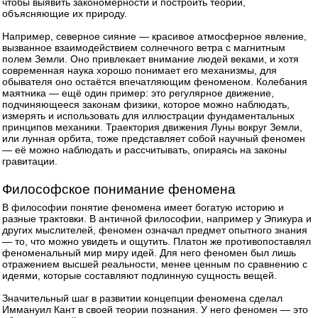
чтобы выявить закономерности и построить теории,
объясняющие их природу.
Например, северное сияние — красивое атмосферное явление,
вызванное взаимодействием солнечного ветра с магнитным
полем Земли. Оно привлекает внимание людей веками, и хотя
современная наука хорошо понимает его механизмы, для
обывателя оно остаётся впечатляющим феноменом. Колебания
маятника — ещё один пример: это регулярное движение,
подчиняющееся законам физики, которое можно наблюдать,
измерять и использовать для иллюстрации фундаментальных
принципов механики. Траектория движения Луны вокруг Земли,
или лунная орбита, тоже представляет собой научный феномен
— её можно наблюдать и рассчитывать, опираясь на законы
гравитации.
Философское понимание феномена
В философии понятие феномена имеет богатую историю и
разные трактовки. В античной философии, например у Эпикура и
других мыслителей, феномен означал предмет опытного знания
— то, что можно увидеть и ощутить. Платон же противопоставлял
феноменальный мир миру идей. Для него феномен был лишь
отражением высшей реальности, менее ценным по сравнению с
идеями, которые составляют подлинную сущность вещей.
Значительный шаг в развитии концепции феномена сделал
Иммануил Кант в своей теории познания. У него феномен — это