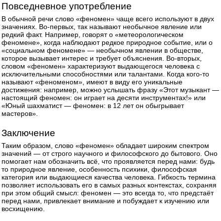
Повседневное употребление
В обычной речи слово «феномен» чаще всего используют в двух
значениях. Во‑первых, так называют необычное явление или
редкий факт. Например, говорят о «метеорологическом
феномене», когда наблюдают редкое природное событие, или о
«социальном феномене» — необычном явлении в обществе,
которое вызывает интерес и требует объяснения. Во‑вторых,
словом «феномен» характеризуют выдающегося человека с
исключительными способностями или талантами. Когда кого‑то
называют «феноменом», имеют в виду его уникальные
достижения: например, можно услышать фразу «Этот музыкант —
настоящий феномен: он играет на десяти инструментах!» или
«Юный шахматист — феномен: в 12 лет он обыгрывает
мастеров».
Заключение
Таким образом, слово «феномен» обладает широким спектром
значений — от строго научного и философского до бытового. Оно
помогает нам обозначить всё, что проявляется перед нами: будь
то природное явление, особенность психики, философская
категория или выдающиеся качества человека. Гибкость термина
позволяет использовать его в самых разных контекстах, сохраняя
при этом общий смысл: феномен — это всегда то, что предстаёт
перед нами, привлекает внимание и побуждает к изучению или
восхищению.