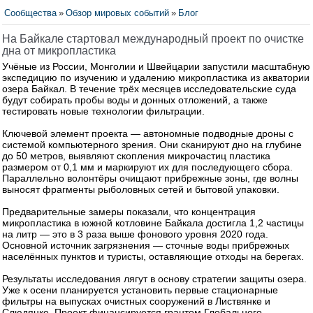
Сообщества
»
Обзор мировых событий
»
Блог
На Байкале стартовал международный проект по очистке
дна от микропластика
Учёные из России, Монголии и Швейцарии запустили масштабную
экспедицию по изучению и удалению микропластика из акватории
озера Байкал. В течение трёх месяцев исследовательские суда
будут собирать пробы воды и донных отложений, а также
тестировать новые технологии фильтрации.
Ключевой элемент проекта — автономные подводные дроны с
системой компьютерного зрения. Они сканируют дно на глубине
до 50 метров, выявляют скопления микрочастиц пластика
размером от 0,1 мм и маркируют их для последующего сбора.
Параллельно волонтёры очищают прибрежные зоны, где волны
выносят фрагменты рыболовных сетей и бытовой упаковки.
Предварительные замеры показали, что концентрация
микропластика в южной котловине Байкала достигла 1,2 частицы
на литр — это в 3 раза выше фонового уровня 2020 года.
Основной источник загрязнения — сточные воды прибрежных
населённых пунктов и туристы, оставляющие отходы на берегах.
Результаты исследования лягут в основу стратегии защиты озера.
Уже к осени планируется установить первые стационарные
фильтры на выпусках очистных сооружений в Листвянке и
Слюдянке. Проект финансируется грантом Глобального