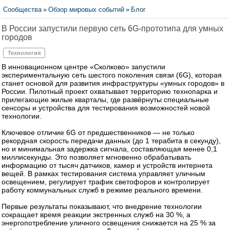
Сообщества
»
Обзор мировых событий
»
Блог
В России запустили первую сеть 6G‑прототипа для умных
городов
Технология
В инновационном центре «Сколково» запустили
экспериментальную сеть шестого поколения связи (6G), которая
станет основой для развития инфраструктуры «умных городов» в
России. Пилотный проект охватывает территорию технопарка и
прилегающие жилые кварталы, где развёрнуты специальные
сенсоры и устройства для тестирования возможностей новой
технологии.
Ключевое отличие 6G от предшественников — не только
рекордная скорость передачи данных (до 1 терабита в секунду),
но и минимальная задержка сигнала, составляющая менее 0,1
миллисекунды. Это позволяет мгновенно обрабатывать
информацию от тысяч датчиков, камер и устройств интернета
вещей. В рамках тестирования система управляет уличным
освещением, регулирует трафик светофоров и контролирует
работу коммунальных служб в режиме реального времени.
Первые результаты показывают, что внедрение технологии
сокращает время реакции экстренных служб на 30 %, а
энергопотребление уличного освещения снижается на 25 % за