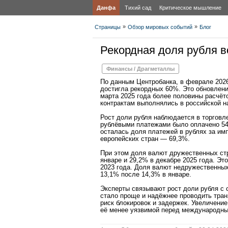
Данфа
Тихий сад
Критическое мышление
»
»
Страницы
Обзор мировых событий
Блог
Рекордная доля рубля в
Финансы / Драгметаллы
По данным Центробанка, в феврале 2026
достигла рекордных 60%. Это обновлени
марта 2025 года более половины расчёто
контрактам выполнялись в российской н
Рост доли рубля наблюдается в торговле
рублёвыми платежами было оплачено 54
осталась доля платежей в рублях за им
европейских стран — 69,3%.
При этом доля валют дружественных ст
январе и 29,2% в декабре 2025 года. Эт
2023 года. Доля валют недружественных
13,1% после 14,3% в январе.
Эксперты связывают рост доли рубля с
стало проще и надёжнее проводить транз
риск блокировок и задержек. Увеличени
её менее уязвимой перед международны