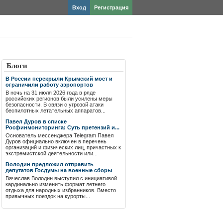
Вход
Регистрация
Блоги
В России перекрыли Крымский мост и
ограничили работу аэропортов
В ночь на 31 июля 2026 года в ряде
российских регионов были усилены меры
безопасности. В связи с угрозой атаки
беспилотных летательных аппаратов...
Павел Дуров в списке
Росфинмониторинга: Суть претензий и...
Основатель мессенджера Telegram Павел
Дуров официально включен в перечень
организаций и физических лиц, причастных к
экстремистской деятельности или...
Володин предложил отправить
депутатов Госдумы на военные сборы
Вячеслав Володин выступил с инициативой
кардинально изменить формат летнего
отдыха для народных избранников. Вместо
привычных поездок на курорты...