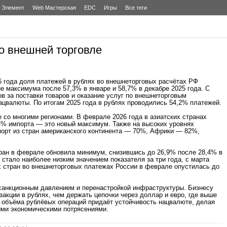
Элемент
Web Мастерская
EDC
Игры
Все теги
о внешней торговле
 года доля платежей в рублях во внешнеторговых расчётах РФ
е максимума после 57,3% в январе и 58,7% в декабре 2025 года. С
в за поставки товаров и оказание услуг по внешнеторговым
ацвалюты. По итогам 2025 года в рублях проводились 54,2% платежей.
 со многими регионами. В феврале 2026 года в азиатских странах
% импорта — это новый максимум. Также на высоких уровнях
порт из стран американского континента — 70%, Африки — 82%,
ран в феврале обновила минимум, снизившись до 26,9% после 28,4% в
о стало наиболее низким значением показателя за три года, с марта
 стран во внешнеторговых платежах России в феврале опустилась до
 санкционным давлением и перенастройкой инфраструктуры. Бизнесу
акции в рублях, чем держать цепочки через доллар и евро, где выше
е объёма рублёвых операций придаёт устойчивость нацвалюте, делая
ми экономическими потрясениями.