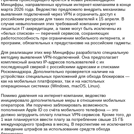
Минцифры, направленных крупным интернет‑компаниям в конце
марта 2026 года. Ведомство предложило внедрить механизмы
выявления подключений через VPN и ограничить доступ к
российским ресурсам для таких пользователей к 15 апреля. В
случае невыполнения этих требований компании рискуют
лишиться IT‑аккредитации, а также могут быть исключены из
«белых списков» — перечней сервисов, сохраняющих
работоспособность при ограничении мобильного интернета, и
программ, обязательных к предустановке на российские гаджеты.
Для реализации этих мер Минцифры разработало специальную
методику выявления VPN‑подключений. Она предполагает
комплексный анализ IP‑адресов пользователей с их
последующей сверкой с российскими адресами и списками
Роскомнадзора. Дополнительно проверяется наличие на
устройствах специальных приложений для обхода блокировок —
как на мобильных платформах, так и на настольных
операционных системах (Windows, macOS, Linux).
Помимо давления на интернет‑компании, ведомство
инициировало дополнительные меры в отношении мобильных
операторов. Им поручено заблокировать возможность
пополнения Apple ID со счёта мобильного телефона — это
должно затруднить оплату платных VPN‑сервисов. Кроме того, до
1 мая планируется ввести плату за потребление свыше 15 ГБ
международного трафика в месяц. В перспективе не исключается
и введение штрафов за использование средств обхода
блокировок.