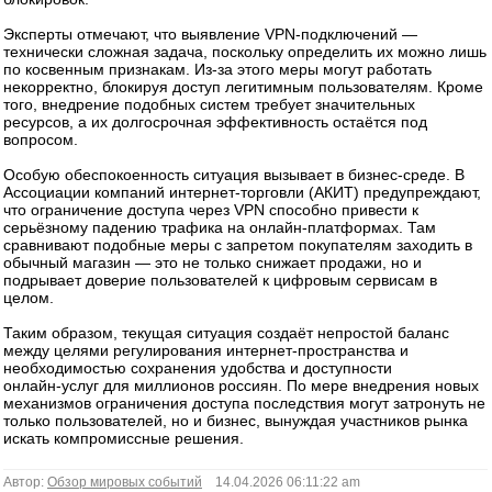
Эксперты отмечают, что выявление VPN‑подключений —
технически сложная задача, поскольку определить их можно лишь
по косвенным признакам. Из‑за этого меры могут работать
некорректно, блокируя доступ легитимным пользователям. Кроме
того, внедрение подобных систем требует значительных
ресурсов, а их долгосрочная эффективность остаётся под
вопросом.
Особую обеспокоенность ситуация вызывает в бизнес‑среде. В
Ассоциации компаний интернет‑торговли (АКИТ) предупреждают,
что ограничение доступа через VPN способно привести к
серьёзному падению трафика на онлайн‑платформах. Там
сравнивают подобные меры с запретом покупателям заходить в
обычный магазин — это не только снижает продажи, но и
подрывает доверие пользователей к цифровым сервисам в
целом.
Таким образом, текущая ситуация создаёт непростой баланс
между целями регулирования интернет‑пространства и
необходимостью сохранения удобства и доступности
онлайн‑услуг для миллионов россиян. По мере внедрения новых
механизмов ограничения доступа последствия могут затронуть не
только пользователей, но и бизнес, вынуждая участников рынка
искать компромиссные решения.
Автор:
Обзор мировых событий
14.04.2026 06:11:22 am