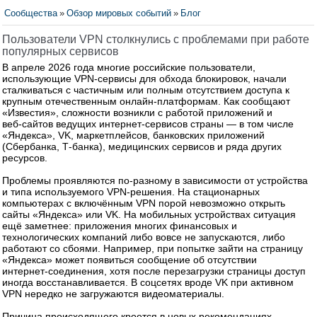
Сообщества
»
Обзор мировых событий
»
Блог
Пользователи VPN столкнулись с проблемами при работе
популярных сервисов
В апреле 2026 года многие российские пользователи,
использующие VPN‑сервисы для обхода блокировок, начали
сталкиваться с частичным или полным отсутствием доступа к
крупным отечественным онлайн‑платформам. Как сообщают
«Известия», сложности возникли с работой приложений и
веб‑сайтов ведущих интернет‑сервисов страны — в том числе
«Яндекса», VK, маркетплейсов, банковских приложений
(Сбербанка, Т‑банка), медицинских сервисов и ряда других
ресурсов.
Проблемы проявляются по‑разному в зависимости от устройства
и типа используемого VPN‑решения. На стационарных
компьютерах с включённым VPN порой невозможно открыть
сайты «Яндекса» или VK. На мобильных устройствах ситуация
ещё заметнее: приложения многих финансовых и
технологических компаний либо вовсе не запускаются, либо
работают со сбоями. Например, при попытке зайти на страницу
«Яндекса» может появиться сообщение об отсутствии
интернет‑соединения, хотя после перезагрузки страницы доступ
иногда восстанавливается. В соцсетях вроде VK при активном
VPN нередко не загружаются видеоматериалы.
Причина происходящего кроется в новых рекомендациях