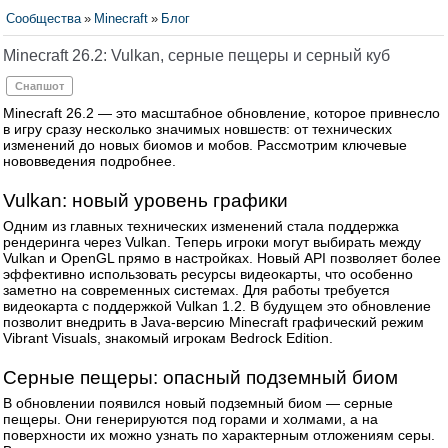
Сообщества
»
Minecraft
»
Блог
Minecraft 26.2: Vulkan, серные пещеры и серный куб
Снапшот
Minecraft 26.2 — это масштабное обновление, которое привнесло
в игру сразу несколько значимых новшеств: от технических
изменений до новых биомов и мобов. Рассмотрим ключевые
нововведения подробнее.
Vulkan: новый уровень графики
Одним из главных технических изменений стала поддержка
рендеринга через Vulkan. Теперь игроки могут выбирать между
Vulkan и OpenGL прямо в настройках. Новый API позволяет более
эффективно использовать ресурсы видеокарты, что особенно
заметно на современных системах. Для работы требуется
видеокарта с поддержкой Vulkan 1.2. В будущем это обновление
позволит внедрить в Java-версию Minecraft графический режим
Vibrant Visuals, знакомый игрокам Bedrock Edition.
Серные пещеры: опасный подземный биом
В обновлении появился новый подземный биом — серные
пещеры. Они генерируются под горами и холмами, а на
поверхности их можно узнать по характерным отложениям серы.