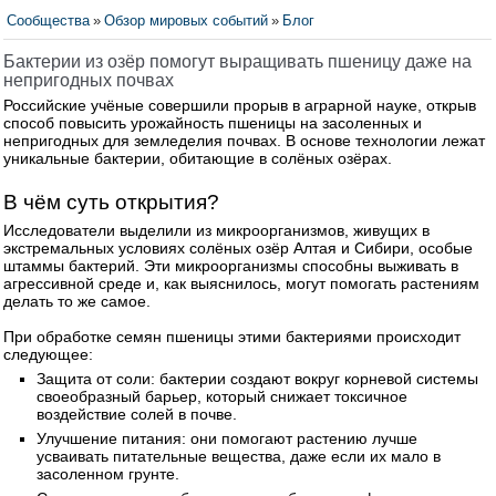
Сообщества
»
Обзор мировых событий
»
Блог
Бактерии из озёр помогут выращивать пшеницу даже на
непригодных почвах
Российские учёные совершили прорыв в аграрной науке, открыв
способ повысить урожайность пшеницы на засоленных и
непригодных для земледелия почвах. В основе технологии лежат
уникальные бактерии, обитающие в солёных озёрах.
В чём суть открытия?
Исследователи выделили из микроорганизмов, живущих в
экстремальных условиях солёных озёр Алтая и Сибири, особые
штаммы бактерий. Эти микроорганизмы способны выживать в
агрессивной среде и, как выяснилось, могут помогать растениям
делать то же самое.
При обработке семян пшеницы этими бактериями происходит
следующее:
Защита от соли: бактерии создают вокруг корневой системы
своеобразный барьер, который снижает токсичное
воздействие солей в почве.
Улучшение питания: они помогают растению лучше
усваивать питательные вещества, даже если их мало в
засоленном грунте.