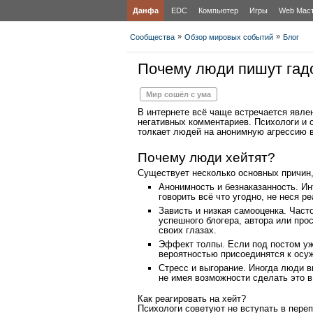
Данфа
EDC
Компьютер
Игры
Web Мас
»
»
Сообщества
Обзор мировых событий
Блог
Почему люди пишут гад
Мир сошёл с ума
В интернете всё чаще встречается явлен
негативных комментариев. Психологи и с
толкает людей на анонимную агрессию в
Почему люди хейтят?
Существует несколько основных причин,
Анонимность и безнаказанность. И
говорить всё что угодно, не неся р
Зависть и низкая самооценка. Част
успешного блогера, автора или про
своих глазах.
Эффект толпы. Если под постом уж
вероятностью присоединятся к осуж
Стресс и выгорание. Иногда люди 
не имея возможности сделать это в
Как реагировать на хейт?
Психологи советуют не вступать в пере