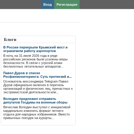
Вход
Регистрация
Блоги
В России перекрыли Крымский мост и
ограничили работу аэропортов
В ночь на 31 июля 2026 года в ряде
российских регионов были усилены меры
безопасности. В связи с угрозой атаки
беспилотных летательных аппаратов...
Павел Дуров в списке
Росфинмониторинга: Суть претензий и...
Основатель мессенджера Telegram Павел
Дуров официально включен в перечень
организаций и физических лиц, причастных к
экстремистской деятельности или...
Володин предложил отправить
депутатов Госдумы на военные сборы
Вячеслав Володин выступил с инициативой
кардинально изменить формат летнего
отдыха для народных избранников. Вместо
привычных поездок на курорты...