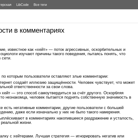
терская
LibCode
Все теги
ости в комментариях
ие, известное как «хейт» — поток агрессивных, оскорбительных и
оциологи изучают причины такого поведения, пытаясь понять, что
 сети.
 по которым пользователи оставляют злые комментарии:
нтернет создаёт иллюзию защищённости. Человек чувствует, что может
еальной ответственности за свои слова.
о хейт — это способ самоутвердиться за счёт другого. Оскорбляя
сто незнакомца, человек пытается поднять собственную значимость в
е есть негативные комментарии, другие пользователи с большей
дению, даже если изначально у них не было такого намерения.
выплёскивают в комментариях накопившееся раздражение и усталость,
 реальной жизни.
палку с хейтерами. Лучшая стратегия — игнорировать негатив или