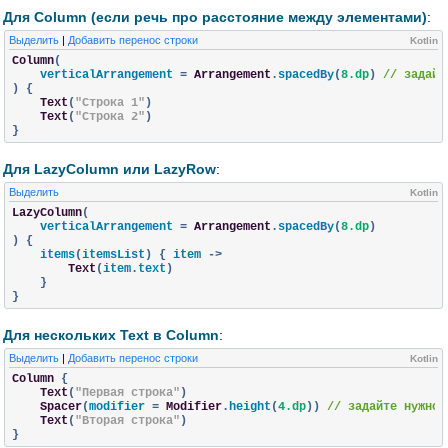
Для Column (если речь про расстояние между элементами)
:
Выделить
|
Добавить перенос строки
Kotlin
Column
(
    verticalArrangement 
=
Arrangement
.
spacedBy
(
8.dp
)
// задайт
)
{
Text
(
"Строка 1"
)
Text
(
"Строка 2"
)
}
Для LazyColumn или LazyRow
:
Выделить
Kotlin
LazyColumn
(
    verticalArrangement 
=
Arrangement
.
spacedBy
(
8.dp
)
)
{
    items
(
itemsList
)
{
 item 
->
Text
(
item
.
text
)
}
}
Для нескольких Text в Column
:
Выделить
|
Добавить перенос строки
Kotlin
Column
{
Text
(
"Первая строка"
)
Spacer
(
modifier 
=
Modifier
.
height
(
4.dp
))
// задайте нужное
Text
(
"Вторая строка"
)
}