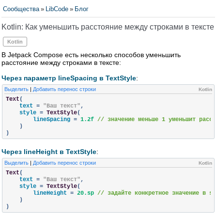
Сообщества
»
LibCode
»
Блог
Kotlin: Как уменьшить расстояние между строками в тексте
Kotlin
В Jetpack Compose есть несколько способов уменьшить
расстояние между строками в тексте:
Через параметр lineSpacing в TextStyle
:
Выделить
|
Добавить перенос строки
Kotlin
Text
(
    text 
=
"Ваш текст"
,
    style 
=
TextStyle
(
        lineSpacing 
=
1.2f
// значение меньше 1 уменьшит расст
)
)
Через lineHeight в TextStyle
:
Выделить
|
Добавить перенос строки
Kotlin
Text
(
    text 
=
"Ваш текст"
,
    style 
=
TextStyle
(
        lineHeight 
=
20.sp
// задайте конкретное значение в sp
)
)