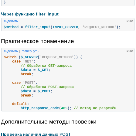
}
Через функцию filter_input
Выделить
PHP
$method 
=
 filter_input
(
INPUT_SERVER
,
'REQUEST_METHOD'
);
Практическое применение
Выделить
|
Развернуть
PHP
switch
(
$_SERVER
[
'REQUEST_METHOD'
])
{
case
'GET'
:
// Обработка GET-запроса
        $data 
=
 $_GET
;
break
;
case
'POST'
:
// Обработка POST-запроса
        $data 
=
 $_POST
;
break
;
default
:
        http_response_code
(
405
);
// Метод не разрешён
        echo 
'Метод запроса не поддерживается'
;
break
;
Дополнительные методы проверки
}
Проверка наличия данных POST