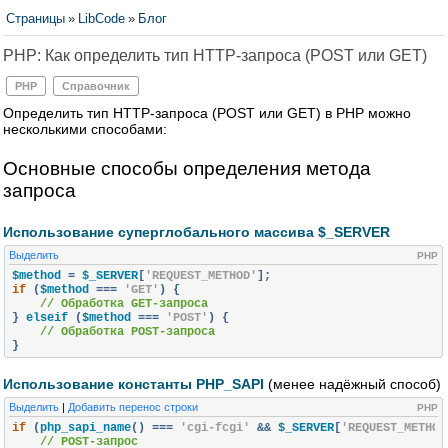
Страницы
»
LibCode
»
Блог
PHP: Как определить тип HTTP-запроса (POST или GET)
PHP
Справочник
Определить тип HTTP-запроса (POST или GET) в PHP можно
несколькими способами:
Основные способы определения метода
запроса
Использование суперглобального массива $_SERVER
Выделить
PHP
$method 
=
 $_SERVER
[
'REQUEST_METHOD'
];
if
(
$method 
===
'GET'
)
{
// Обработка GET-запроса
}
 elseif 
(
$method 
===
'POST'
)
{
// Обработка POST-запроса
}
Использование константы PHP_SAPI
(менее надёжный способ)
Выделить
|
Добавить перенос строки
PHP
if
(
php_sapi_name
()
===
'cgi-fcgi'
&&
 $_SERVER
[
'REQUEST_METHOD
// POST-запрос