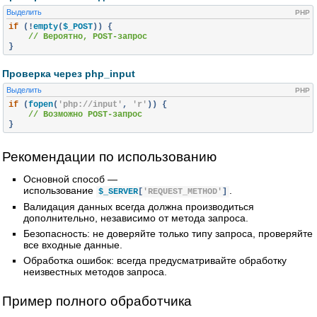
Выделить
PHP
if
(!
empty
(
$_POST
))
{
// Вероятно, POST-запрос
}
Проверка через php_input
Выделить
PHP
if
(
fopen
(
'php://input'
,
'r'
))
{
// Возможно POST-запрос
}
Рекомендации по использованию
Основной способ —
использование
.
$_SERVER
[
'REQUEST_METHOD'
]
Валидация данных всегда должна производиться
дополнительно, независимо от метода запроса.
Безопасность: не доверяйте только типу запроса, проверяйте
все входные данные.
Обработка ошибок: всегда предусматривайте обработку
неизвестных методов запроса.
Пример полного обработчика