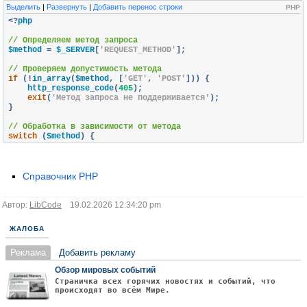
Выделить
|
Развернуть
|
Добавить перенос строки
PHP
<?
php

// Определяем метод запроса
$method 
=
 $_SERVER
[
'REQUEST_METHOD'
];
// Проверяем допустимость метода
if
(!
in_array
(
$method
,
[
'GET'
,
'POST'
]))
{
    http_response_code
(
405
);
exit
(
'Метод запроса не поддерживается'
);
}
// Обработка в зависимости от метода
switch
(
$method
)
{
case
'GET'
:
        $data 
=
 filter_input_array
(
INPUT_GET
,
 FILTER_SANITIZE_
// Логика обработки GET
break
;
Справочник PHP
case
'POST'
:
        $data 
=
 filter_input_array
(
INPUT_POST
,
 FILTER_SANITIZE
Автор:
LibCode
19.02.2026 12:34:20 pm
// Логика обработки POST
break
;
ЖАЛОБА
}
Реклама
Добавить рекламу
Обзор мировых событий
Страничка всех горячих новостях и событий, что
происходят во всём Мире.