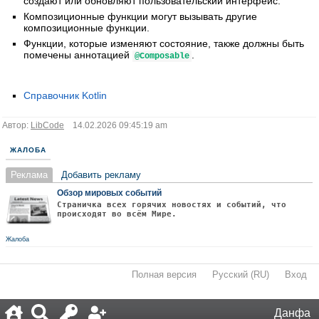
создают или обновляют пользовательский интерфейс.
Композиционные функции могут вызывать другие
композиционные функции.
Функции, которые изменяют состояние, также должны быть
помечены аннотацией
.
@Composable
Справочник Kotlin
Автор:
LibCode
14.02.2026 09:45:19 am
ЖАЛОБА
Реклама
Добавить рекламу
Обзор мировых событий
Страничка всех горячих новостях и событий, что
происходят во всём Мире.
Жалоба
Полная версия
·
Русский (RU)
·
Вход
·
Данфа