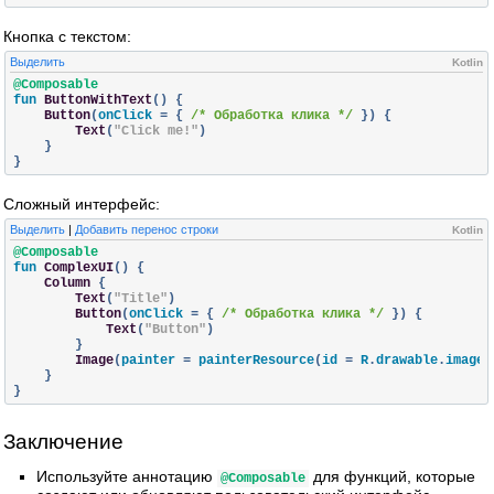
Кнопка с текстом:
Выделить
Kotlin
@Composable
fun 
ButtonWithText
()
{
Button
(
onClick 
=
{
/* Обработка клика */
})
{
Text
(
"Click me!"
)
}
}
Сложный интерфейс:
Выделить
|
Добавить перенос строки
Kotlin
@Composable
fun 
ComplexUI
()
{
Column
{
Text
(
"Title"
)
Button
(
onClick 
=
{
/* Обработка клика */
})
{
Text
(
"Button"
)
}
Image
(
painter 
=
 painterResource
(
id 
=
 R
.
drawable
.
image
)
}
}
Заключение
Используйте аннотацию
для функций, которые
@Composable