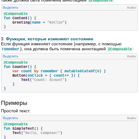
также должна быть помечена аннотацией
:
@Composable
Выделить
Kotlin
@Composable
fun 
Content
()
{
Greeting
(
name 
=
"Kotlin"
)
}
3.
Функции, которые изменяют состояние
Если функция изменяет состояние (например, с помощью
), она должна быть помечена аннотацией
:
remember
@Composable
Выделить
Kotlin
@Composable
fun 
Counter
()
{
var
 count 
by
 remember 
{
 mutableStateOf
(
0
)
}
Button
(
onClick 
=
{
 count
++
})
{
Text
(
"Count: $count"
)
}
}
Примеры
Простой текст:
Выделить
Kotlin
@Composable
fun 
SimpleText
()
{
Text
(
"Hello, Compose!"
)
}