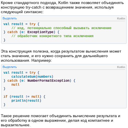
Кроме стандартного подхода, Kotlin также позволяет объединять
конструкцию try-catch с возвращением значения, используя
следующий синтаксис:
Выделить
Kotlin
val result 
=
try
{
// код, потенциально способный вызывать исключение
}
catch
(
e
:
ExceptionType
)
{
// обработчик конкретного типа исключения
}
Эта конструкция полезна, когда результатом вычисления может
стать значение, и его нужно сохранить для дальнейшего
использования. Например:
Выделить
Kotlin
val result 
=
try
{
    calculateSum
(
numbers
)
}
catch
(
e
:
NumberFormatException
)
{
null
}
if
(
result 
!=
null
)
{
    println
(
result
)
}
Такое решение помогает объединить вычисление результата и
его обработку в одном выражении, делая код компактнее и
выразительнее.