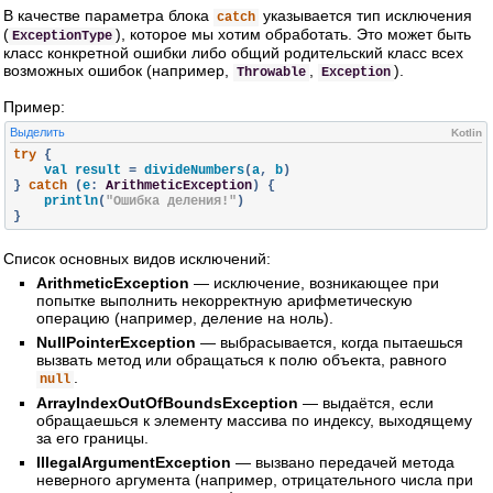
В качестве параметра блока
указывается тип исключения
catch
(
), которое мы хотим обработать. Это может быть
ExceptionType
класс конкретной ошибки либо общий родительский класс всех
возможных ошибок (например,
,
).
Throwable
Exception
Пример:
Выделить
Kotlin
try
{
    val result 
=
 divideNumbers
(
a
,
 b
)
}
catch
(
e
:
ArithmeticException
)
{
    println
(
"Ошибка деления!"
)
}
Список основных видов исключений:
ArithmeticException
— исключение, возникающее при
попытке выполнить некорректную арифметическую
операцию (например, деление на ноль).
NullPointerException
— выбрасывается, когда пытаешься
вызвать метод или обращаться к полю объекта, равного
.
null
ArrayIndexOutOfBoundsException
— выдаётся, если
обращаешься к элементу массива по индексу, выходящему
за его границы.
IllegalArgumentException
— вызвано передачей метода
неверного аргумента (например, отрицательного числа при