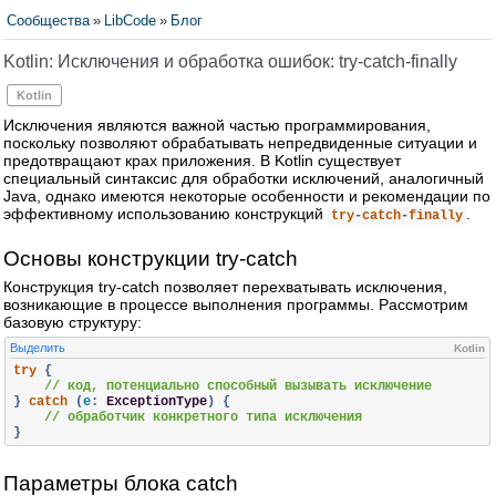
Сообщества
»
LibCode
»
Блог
Kotlin: Исключения и обработка ошибок: try-catch-finally
Kotlin
Исключения являются важной частью программирования,
поскольку позволяют обрабатывать непредвиденные ситуации и
предотвращают крах приложения. В Kotlin существует
специальный синтаксис для обработки исключений, аналогичный
Java, однако имеются некоторые особенности и рекомендации по
эффективному использованию конструкций
.
try
-
catch
-
finally
Основы конструкции try-catch
Конструкция try-catch позволяет перехватывать исключения,
возникающие в процессе выполнения программы. Рассмотрим
базовую структуру:
Выделить
Kotlin
try
{
// код, потенциально способный вызывать исключение
}
catch
(
e
:
ExceptionType
)
{
// обработчик конкретного типа исключения
}
Параметры блока catch