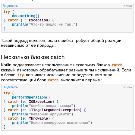
Выделить
Kotlin
try
{
    doSomething
()
}
catch
(
_
:
Exception
)
{
    println
(
"Что-то пошло не так."
)
}
Такой подход полезен, если ошибка требует общей реакции
независимо от её природы.
Несколько блоков catch
Kotlin поддерживает использование нескольких блоков
,
catch
каждый из которых обрабатывает разные типы исключений. Если
в блоке
возникает исключение определенного типа,
try
соответствующий блок
выполнится первым:
catch
Выделить
Kotlin
try
{
    performOperation
()
}
catch
(
e
:
IOException
)
{
    println
(
"Ошибка ввода-вывода"
)
}
catch
(
e
:
IllegalArgumentException
)
{
    println
(
"Неверные аргументы"
)
}
catch
(
e
:
Throwable
)
{
    println
(
"Неконтролируемое исключение"
)
}