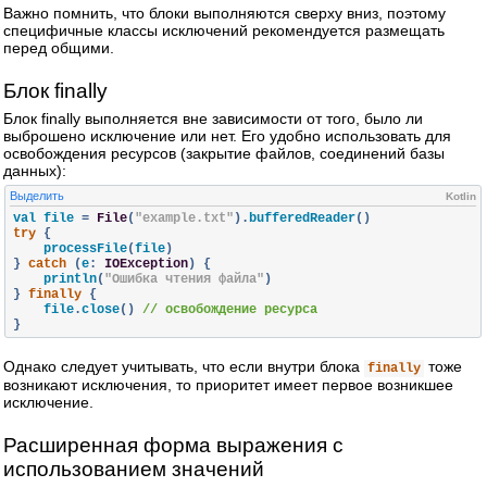
Важно помнить, что блоки выполняются сверху вниз, поэтому
специфичные классы исключений рекомендуется размещать
перед общими.
Блок finally
Блок finally выполняется вне зависимости от того, было ли
выброшено исключение или нет. Его удобно использовать для
освобождения ресурсов (закрытие файлов, соединений базы
данных):
Выделить
Kotlin
val file 
=
File
(
"example.txt"
).
bufferedReader
()
try
{
    processFile
(
file
)
}
catch
(
e
:
IOException
)
{
    println
(
"Ошибка чтения файла"
)
}
finally
{
    file
.
close
()
// освобождение ресурса
}
Однако следует учитывать, что если внутри блока
тоже
finally
возникают исключения, то приоритет имеет первое возникшее
исключение.
Расширенная форма выражения с
использованием значений