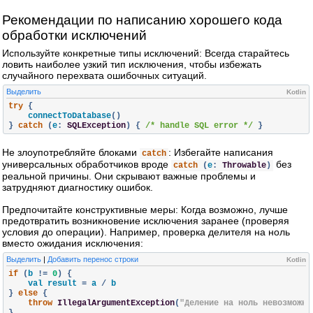
Рекомендации по написанию хорошего кода
обработки исключений
Используйте конкретные типы исключений: Всегда старайтесь
ловить наиболее узкий тип исключения, чтобы избежать
случайного перехвата ошибочных ситуаций.
Выделить
Kotlin
try
{
    connectToDatabase
()
}
catch
(
e
:
SQLException
)
{
/* handle SQL error */
}
Не злоупотребляйте блоками
: Избегайте написания
catch
универсальных обработчиков вроде
без
catch
(
e
:
Throwable
)
реальной причины. Они скрывают важные проблемы и
затрудняют диагностику ошибок.
Предпочитайте конструктивные меры: Когда возможно, лучше
предотвратить возникновение исключения заранее (проверяя
условия до операции). Например, проверка делителя на ноль
вместо ожидания исключения:
Выделить
|
Добавить перенос строки
Kotlin
if
(
b 
!=
0
)
{
    val result 
=
 a 
/
}
else
{
throw
IllegalArgumentException
(
"Деление на ноль невозможно