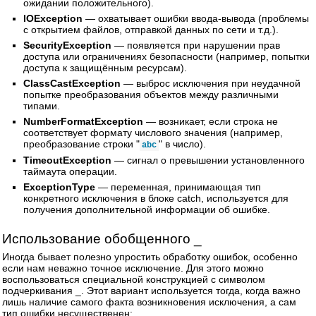
ожидании положительного).
IOException
— охватывает ошибки ввода-вывода (проблемы
с открытием файлов, отправкой данных по сети и т.д.).
SecurityException
— появляется при нарушении прав
доступа или ограничениях безопасности (например, попытки
доступа к защищённым ресурсам).
ClassCastException
— выброс исключения при неудачной
попытке преобразования объектов между различными
типами.
NumberFormatException
— возникает, если строка не
соответствует формату числового значения (например,
преобразование строки "
" в число).
abc
TimeoutException
— сигнал о превышении установленного
таймаута операции.
ExceptionType
— переменная, принимающая тип
конкретного исключения в блоке catch, используется для
получения дополнительной информации об ошибке.
Использование обобщенного _
Иногда бывает полезно упростить обработку ошибок, особенно
если нам неважно точное исключение. Для этого можно
воспользоваться специальной конструкцией с символом
подчеркивания _. Этот вариант используется тогда, когда важно
лишь наличие самого факта возникновения исключения, а сам
тип ошибки несущественен: