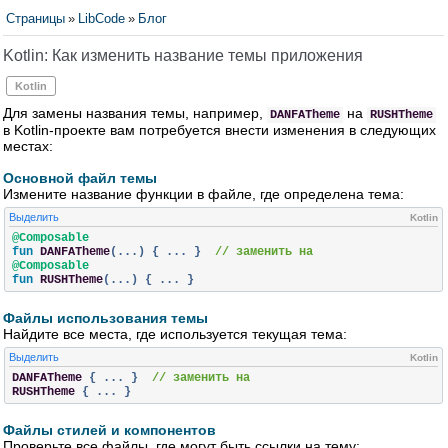
Страницы
»
LibCode
»
Блог
Kotlin: Как изменить название темы приложения
Kotlin
Для замены названия темы, например,
на
DANFATheme
RUSHTheme
в Kotlin-проекте вам потребуется внести изменения в следующих
местах:
Основной файл темы
Измените название функции в файле, где определена тема:
Выделить
Kotlin
@Composable
fun 
DANFATheme
(...)
{
...
}
// заменить на
@Composable
fun 
RUSHTheme
(...)
{
...
}
Файлы использования темы
Найдите все места, где используется текущая тема:
Выделить
Kotlin
DANFATheme
{
...
}
// заменить на
RUSHTheme
{
...
}
Файлы стилей и компонентов
Проверьте все файлы, где могут быть ссылки на тему: