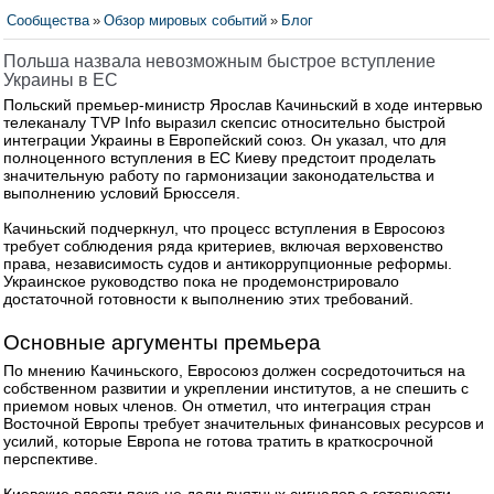
Сообщества
»
Обзор мировых событий
»
Блог
Польша назвала невозможным быстрое вступление
Украины в ЕС
Польский премьер-министр Ярослав Качиньский в ходе интервью
телеканалу TVP Info выразил скепсис относительно быстрой
интеграции Украины в Европейский союз. Он указал, что для
полноценного вступления в ЕС Киеву предстоит проделать
значительную работу по гармонизации законодательства и
выполнению условий Брюсселя.
Качиньский подчеркнул, что процесс вступления в Евросоюз
требует соблюдения ряда критериев, включая верховенство
права, независимость судов и антикоррупционные реформы.
Украинское руководство пока не продемонстрировало
достаточной готовности к выполнению этих требований.
Основные аргументы премьера
По мнению Качиньского, Евросоюз должен сосредоточиться на
собственном развитии и укреплении институтов, а не спешить с
приемом новых членов. Он отметил, что интеграция стран
Восточной Европы требует значительных финансовых ресурсов и
усилий, которые Европа не готова тратить в краткосрочной
перспективе.