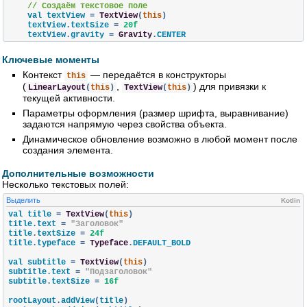
// Создаём текстовое поле
    val textView 
=
TextView
(
this
)
    textView
.
textSize 
=
20f
    textView
.
gravity 
=
Gravity
.
CENTER

// Устанавливаем начальный текст
Ключевые моменты
    textView
.
text 
=
"Добро пожаловать!"
Контекст
— передаётся в конструкторы
this
// Размещаем элементы
(
,
) для привязки к
LinearLayout
(
this
)
TextView
(
this
)
    rootLayout
.
addView
(
textView
)
текущей активности.
    setContentView
(
rootLayout
)
Параметры оформления (размер шрифта, выравнивание)
// Пример динамического обновления (можно вызвать позже)
задаются напрямую через свойства объекта.
    textView
.
postDelayed
({
Динамическое обновление возможно в любой момент после
        textView
.
text 
=
"Текст обновлён через 2 секунды!"
создания элемента.
},
2000
)
}
Дополнительные возможности
Несколько текстовых полей:
Выделить
Kotlin
val title 
=
TextView
(
this
)
title
.
text 
=
"Заголовок"
title
.
textSize 
=
24f
title
.
typeface 
=
Typeface
.
DEFAULT_BOLD

val subtitle 
=
TextView
(
this
)
subtitle
.
text 
=
"Подзаголовок"
subtitle
.
textSize 
=
16f
rootLayout
.
addView
(
title
)