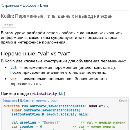
Страницы
»
LibCode
»
Блог
Kotlin: Переменные, типы данных и вывод на экран
Kotlin
В этом уроке разберём основы работы с данными: как хранить
информацию, какие типы существуют и как показывать текст
прямо в интерфейсе приложения.
Переменные: "val" vs "var"
В Kotlin две ключевые конструкции для объявления переменных:
— неизменяемая переменная (аналог константы).
val
После присвоения значения его нельзя поменять.
— изменяемая переменная. Значение можно
var
перезаписывать.
Пример в коде (
):
MainActivity
.
kt
Выделить
|
Добавить перенос строки
Kotlin
override
 fun onCreate
(
savedInstanceState
:
Bundle
?)
{
super
.
onCreate
(
savedInstanceState
)
    setContentView
(
R
.
layout
.
activity_main
)
    val greeting 
=
"Привет!"
// val — нельзя изменить
var
 counter 
=
0
// var — можно менять