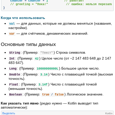
    counter 
=
 counter 
+
1
// работает
// greeting = "Пока!"          // ошибка: нельзя перезапис
}
Когда что использовать
— для данных, которые не должны меняться (названия,
val
настройки).
— для счётчиков, динамических значений.
var
Основные типы данных
: (Пример:
) Строка символов.
String
"Текст"
: (Пример:
) Целое число (от −2 147 483 648 до 2 147
Int
42
483 647).
: (Пример:
) Большое целое число.
Long
10000000000L
: (Пример:
) Число с плавающей точкой (высокая
Double
3.14
точность).
: (Пример:
) Число с плавающей точкой
Float
3.14f
(меньшая точность).
: (Пример:
) Логическое значение.
Boolean
true
/
false
Как указать тип явно
(редко нужно — Kotlin выводит тип
автоматически):
Выделить
Kotlin