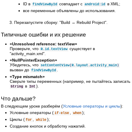
ID в
совпадает с
в XML;
findViewById
android
:
id
все переменные объявлены до использования.
Перезапустите сборку: "Build → Rebuild Project".
Типичные ошибки и их решение
«Unresolved reference: textView»
Проверьте, что
существует в
R
.
id
.
textView
"activity_main.xml".
«NullPointerException»
Убедитесь, что
setContentView
(
R
.
layout
.
activity_main
)
вызван до
.
findViewById
«Type mismatch»
Сверьте типы переменных (например, не пытайтесь записать
в
).
String
Int
Что дальше?
В следующем уроке разберём (
Условные операторы и циклы
):
Условные операторы (
,
);
if
-
else
when
Циклы (
,
);
for
while
Создание кнопок и обработку нажатий.