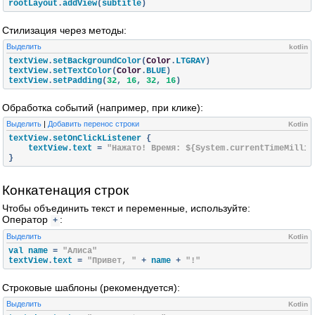
rootLayout
.
addView
(
subtitle
)
Стилизация через методы:
Выделить
kotlin
textView
.
setBackgroundColor
(
Color
.
LTGRAY
)
textView
.
setTextColor
(
Color
.
BLUE
)
textView
.
setPadding
(
32
,
16
,
32
,
16
)
Обработка событий (например, при клике):
Выделить
|
Добавить перенос строки
Kotlin
textView
.
setOnClickListener 
{
    textView
.
text 
=
"Нажато! Время: ${System.currentTimeMillis
}
Конкатенация строк
Чтобы объединить текст и переменные, используйте:
Оператор
:
+
Выделить
Kotlin
val name 
=
"Алиса"
textView
.
text 
=
"Привет, "
+
 name 
+
"!"
Строковые шаблоны (рекомендуется):
Выделить
Kotlin