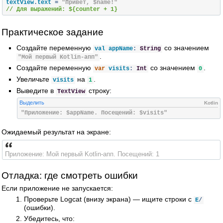
textView
.
text 
=
"Привет, $name!"
// Для выражений: ${counter + 1}
Практическое задание
Создайте переменную
со значением
val appName
:
String
.
"Мой первый Kotlin-апп"
Создайте переменную
со значением
.
var
visits
:
Int
0
Увеличьте
на
.
visits
1
Выведите в
строку:
TextView
Выделить
Kotlin
"Приложение: $appName. Посещений: $visits"
Ожидаемый результат на экране:
Приложение: Мой первый Kotlin-апп. Посещений: 1
Отладка: где смотреть ошибки
Если приложение не запускается:
Проверьте Logcat (внизу экрана) — ищите строки с
E
/
(ошибки).
Убедитесь, что: