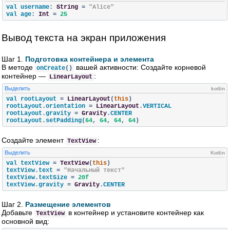
val username
:
String
=
"Alice"
val age
:
Int
=
25
Вывод текста на экран приложения
Шаг 1.
Подготовка контейнера и элемента
В методе
вашей активности: Создайте корневой
onCreate
()
контейнер —
:
LinearLayout
Выделить
kotlin
val rootLayout 
=
LinearLayout
(
this
)
rootLayout
.
orientation 
=
LinearLayout
.
VERTICAL

rootLayout
.
gravity 
=
Gravity
.
CENTER

rootLayout
.
setPadding
(
64
,
64
,
64
,
64
)
Создайте элемент
:
TextView
Выделить
Kotlin
val textView 
=
TextView
(
this
)
textView
.
text 
=
"Начальный текст"
textView
.
textSize 
=
20f
textView
.
gravity 
=
Gravity
.
CENTER
Шаг 2.
Размещение элементов
Добавьте
в контейнер и установите контейнер как
TextView
основной вид: