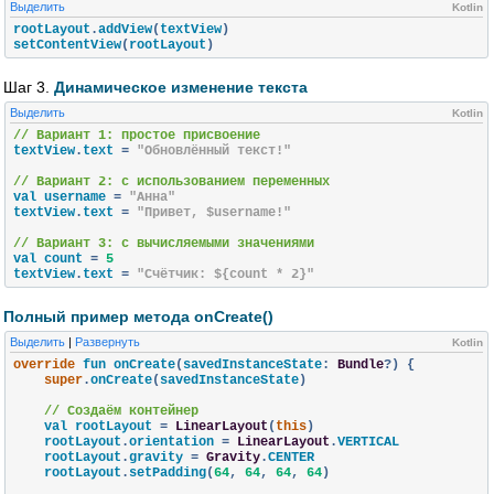
Выделить
Kotlin
rootLayout
.
addView
(
textView
)
setContentView
(
rootLayout
)
Шаг 3.
Динамическое изменение текста
Выделить
Kotlin
// Вариант 1: простое присвоение
textView
.
text 
=
"Обновлённый текст!"
// Вариант 2: с использованием переменных
val username 
=
"Анна"
textView
.
text 
=
"Привет, $username!"
// Вариант 3: с вычисляемыми значениями
val count 
=
5
textView
.
text 
=
"Счётчик: ${count * 2}"
Полный пример метода onCreate()
Выделить
|
Развернуть
Kotlin
override
 fun onCreate
(
savedInstanceState
:
Bundle
?)
{
super
.
onCreate
(
savedInstanceState
)
// Создаём контейнер
    val rootLayout 
=
LinearLayout
(
this
)
    rootLayout
.
orientation 
=
LinearLayout
.
VERTICAL

    rootLayout
.
gravity 
=
Gravity
.
CENTER

    rootLayout
.
setPadding
(
64
,
64
,
64
,
64
)