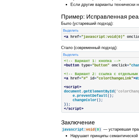
Если другие варианты технически н
Пример: Исправленная реа
Было (устаревший подход):
Выделить
<a
href
=
"javascript:void(0)"
oncli
Стало (современный подход):
Выделить
<!-- Вариант 1: кнопка -->
<button
type
=
"button"
onclick
=
"
cha
<!-- Вариант 2: ссылка с отдельным
<a
href
=
"#"
id
=
"colorChangeLink"
>
И
<script>
document
.
getElementById
(
'colorChan
    e
.
preventDefault
();
    changeColor
();
});
</script>
Заключение
— устаревшая практ
javascript
:
void
(
0
)
Нарушает принципы семантической 