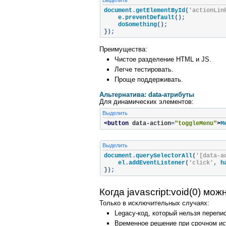
Выделить
document
.
getElementById
(
'actionLin
    e
.
preventDefault
();
    doSomething
();
});
Преимущества:
Чистое разделение HTML и JS.
Легче тестировать.
Проще поддерживать.
Альтернатива: data‑атрибуты
Для динамических элементов:
Выделить
<button
data-action
=
"toggleMenu"
>
М
Выделить
document
.
querySelectorAll
(
'[data-a
    el
.
addEventListener
(
'click'
,
 h
});
Когда javascript:void(0) мо
Только в исключительных случаях:
Legacy‑код, который нельзя перепис
Временное решение при срочном ис