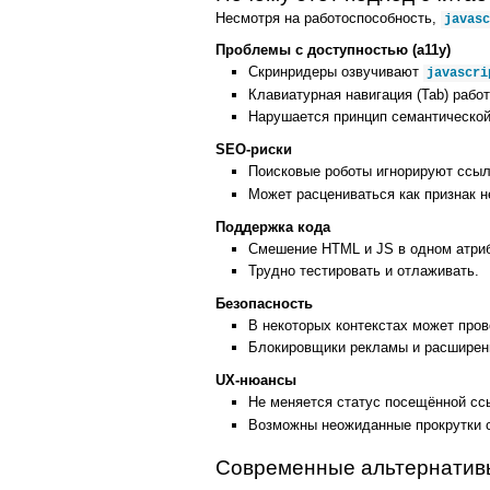
Несмотря на работоспособность,
javasc
Проблемы с доступностью (a11y)
Скринридеры озвучивают
javascri
Клавиатурная навигация (Tab) работ
Нарушается принцип семантической
SEO‑риски
Поисковые роботы игнорируют ссы
Может расцениваться как признак н
Поддержка кода
Смешение HTML и JS в одном атриб
Трудно тестировать и отлаживать.
Безопасность
В некоторых контекстах может про
Блокировщики рекламы и расширени
UX‑нюансы
Не меняется статус посещённой сс
Возможны неожиданные прокрутки 
Современные альтернатив