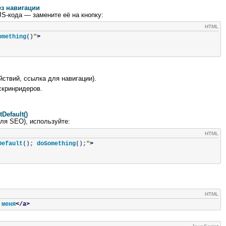
ез навигации
JS‑кода — замените её на кнопку:
HTML
omething
()
"
>
йствий, ссылка для навигации).
скринридеров.
Default()
ля SEO), используйте:
HTML
Default
();
 doSomething
();
"
>
HTML
 меня
</a>