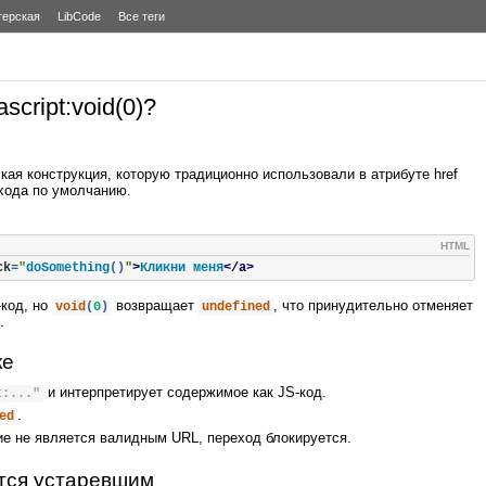
терская
LibCode
Все теги
script:void(0)?
ая конструкция, которую традиционно использовали в атрибуте href
хода по умолчанию.
HTML
ck
=
"
doSomething
()
"
>
Кликни меня
</a>
‑код, но
возвращает
, что принудительно отменяет
void
(
0
)
undefined
.
ке
и интерпретирует содержимое как JS‑код.
t:..."
.
ed
е не является валидным URL, переход блокируется.
ется устаревшим