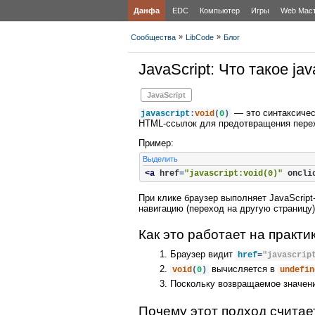
Данфа
EDC
Компьютер
Игры
Web Мас
»
»
Сообщества
LibCode
Блог
JavaScript: Что такое java
JavaScript
— это синтаксическ
javascript
:
void
(
0
)
HTML‑ссылок для предотвращения пере
Пример:
Выделить
<a
href
=
"javascript:void(0)"
oncli
При клике браузер выполняет JavaScript
навигацию (переход на другую страницу)
Как это работает на практи
Браузер видит
href
=
"javascrip
вычисляется в
void
(
0
)
undefin
Поскольку возвращаемое значени
Почему этот подход счита