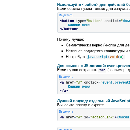
Используйте <button> для действий б
Если ссылка нужна только для запуска 
Выделить
<button
type
=
"button"
onclick
=
"
doS
</button>
Почему лучше:
Семантически верно (кнопка для де
Нативная поддержка клавиатуры и 
Не требует
.
javascript
:
void
(
0
)
Для ссылок с JS‑логикой: event.prevent
Если нужно сохранить
(например, д
<a>
Выделить
<a
href
=
"#"
onclick
=
"
event
.
prevent
</a>
Лучший подход: отдельный JavaScript
Вынесите логику в скрипт:
Выделить
<a
href
=
"#"
id
=
"actionLink"
>
Кликни