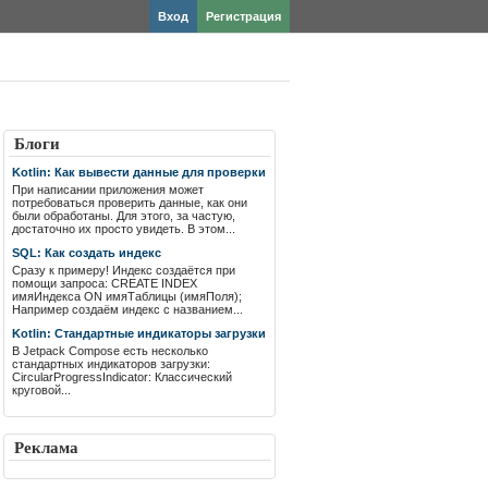
Вход
Регистрация
Блоги
Kotlin: Как вывести данные для проверки
При написании приложения может
потребоваться проверить данные, как они
были обработаны. Для этого, за частую,
достаточно их просто увидеть. В этом...
SQL: Как создать индекс
Сразу к примеру! Индекс создаётся при
помощи запроса: CREATE INDEX
имяИндекса ON имяТаблицы (имяПоля);
Например создаём индекс с названием...
Kotlin: Стандартные индикаторы загрузки
В Jetpack Compose есть несколько
стандартных индикаторов загрузки:
CircularProgressIndicator: Классический
круговой...
Реклама