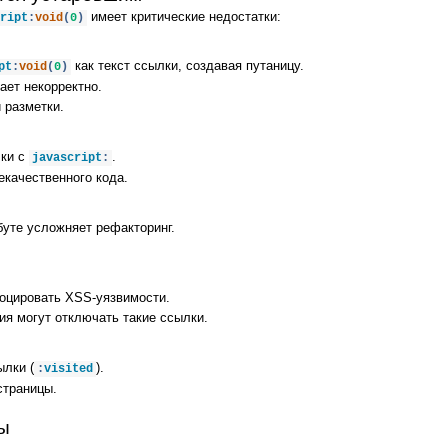
имеет критические недостатки:
ript
:
void
(
0
)
как текст ссылки, создавая путаницу.
pt
:
void
(
0
)
ает некорректно.
 разметки.
лки с
.
javascript
:
екачественного кода.
уте усложняет рефакторинг.
воцировать XSS‑уязвимости.
я могут отключать такие ссылки.
ылки (
).
:
visited
страницы.
ы