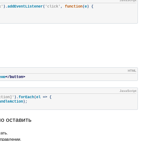
JavaScript
k'
).
addEventListener
(
'click'
,
function
(
e
)
{
HTML
еню
</button>
JavaScript
ction]'
).
forEach
(
el 
=>
{
andleAction
);
жно оставить
ать.
правлении.