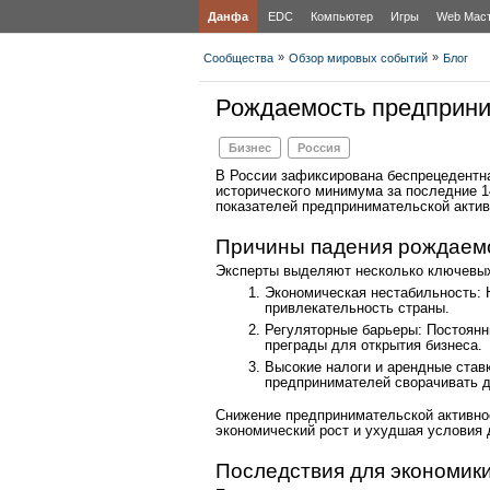
Данфа
EDC
Компьютер
Игры
Web Мас
»
»
Сообщества
Обзор мировых событий
Блог
Рождаемость предприни
Бизнес
Россия
В России зафиксирована беспрецедентна
исторического минимума за последние 1
показателей предпринимательской активн
Причины падения рождаем
Эксперты выделяют несколько ключевых
Экономическая нестабильность:
привлекательность страны.
Регуляторные барьеры: Постоянн
преграды для открытия бизнеса.
Высокие налоги и арендные став
предпринимателей сворачивать д
Снижение предпринимательской активнос
экономический рост и ухудшая условия 
Последствия для экономик