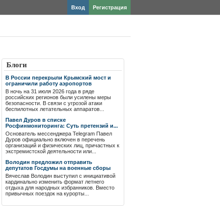
Вход
Регистрация
Блоги
В России перекрыли Крымский мост и
ограничили работу аэропортов
В ночь на 31 июля 2026 года в ряде
российских регионов были усилены меры
безопасности. В связи с угрозой атаки
беспилотных летательных аппаратов...
Павел Дуров в списке
Росфинмониторинга: Суть претензий и...
Основатель мессенджера Telegram Павел
Дуров официально включен в перечень
организаций и физических лиц, причастных к
экстремистской деятельности или...
Володин предложил отправить
депутатов Госдумы на военные сборы
Вячеслав Володин выступил с инициативой
кардинально изменить формат летнего
отдыха для народных избранников. Вместо
привычных поездок на курорты...