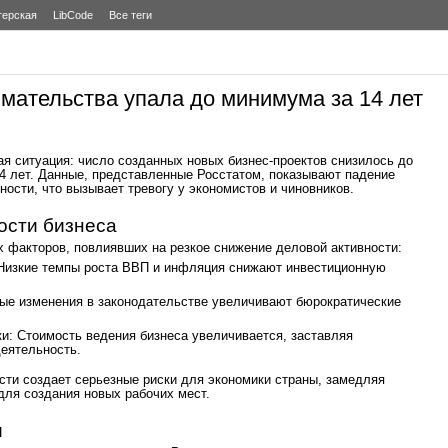
терская
LibCode
Все теги
мательства упала до минимума за 14 лет
я ситуация: число созданных новых бизнес-проектов снизилось до
4 лет. Данные, представленные Росстатом, показывают падение
ости, что вызывает тревогу у экономистов и чиновников.
ости бизнеса
 факторов, повлиявших на резкое снижение деловой активности:
 Низкие темпы роста ВВП и инфляция снижают инвестиционную
ые изменения в законодательстве увеличивают бюрократические
ки: Стоимость ведения бизнеса увеличивается, заставляя
еятельность.
ти создает серьезные риски для экономики страны, замедляя
для создания новых рабочих мест.
и