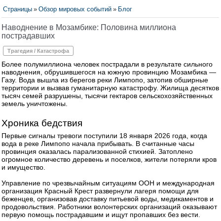
Страницы
»
Обзор мировых событий
»
Блог
Наводнение в Мозамбике: Половина миллиона
пострадавших
Трагедия / Катастрофа
Более полумиллиона человек пострадали в результате сильного
наводнения, обрушившегося на южную провинцию Мозамбика —
Газу. Вода вышла из берегов реки Лимпопо, затопив обширные
территории и вызвав гуманитарную катастрофу. Жилища десятков
тысяч семей разрушены, тысячи гектаров сельскохозяйственных
земель уничтожены.
Хроника бедствия
Первые сигналы тревоги поступили 18 января 2026 года, когда
вода в реке Лимпопо начала прибывать. В считанные часы
провинция оказалась парализованной стихией. Затоплено
огромное количество деревень и поселков, жители потеряли кров
и имущество.
Управление по чрезвычайным ситуациям ООН и международная
организация Красный Крест развернули лагеря помощи для
беженцев, организовав доставку питьевой воды, медикаментов и
продовольствия. Работники волонтерских организаций оказывают
первую помощь пострадавшим и ищут пропавших без вести.