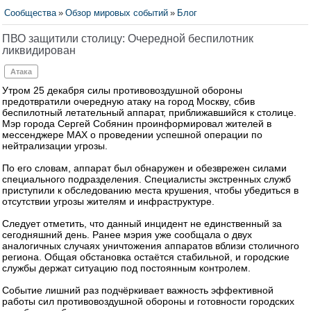
Сообщества
»
Обзор мировых событий
»
Блог
ПВО защитили столицу: Очередной беспилотник
ликвидирован
Атака
Утром 25 декабря силы противовоздушной обороны
предотвратили очередную атаку на город Москву, сбив
беспилотный летательный аппарат, приближавшийся к столице.
Мэр города Сергей Собянин проинформировал жителей в
мессенджере MAX о проведении успешной операции по
нейтрализации угрозы.
По его словам, аппарат был обнаружен и обезврежен силами
специального подразделения. Специалисты экстренных служб
приступили к обследованию места крушения, чтобы убедиться в
отсутствии угрозы жителям и инфраструктуре.
Следует отметить, что данный инцидент не единственный за
сегодняшний день. Ранее мэрия уже сообщала о двух
аналогичных случаях уничтожения аппаратов вблизи столичного
региона. Общая обстановка остаётся стабильной, и городские
службы держат ситуацию под постоянным контролем.
Событие лишний раз подчёркивает важность эффективной
работы сил противовоздушной обороны и готовности городских